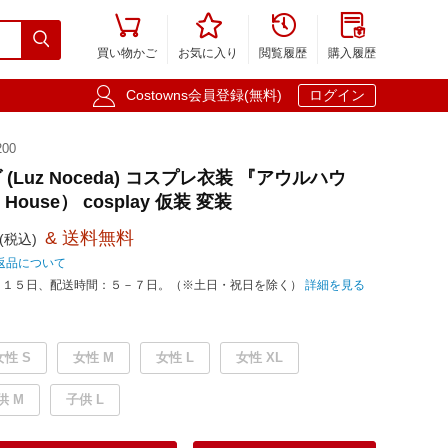





買い物かご
お気に入り
閲覧履歴
購入履歴

Costowns会員登録(無料)
ログイン
00
(Luz Noceda) コスプレ衣装 『アウルハウ
 House） cosplay 仮装 変装
& 送料無料
(税込)
返品について
－１５日、配送時間：５－７日。（※土日・祝日を除く）
詳細を見る
女性 S
女性 M
女性 L
女性 XL
供 M
子供 L