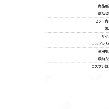
商品種
商品状
セット内
素
サイ
コスプレ人
使用場
収納方
コスプレ対