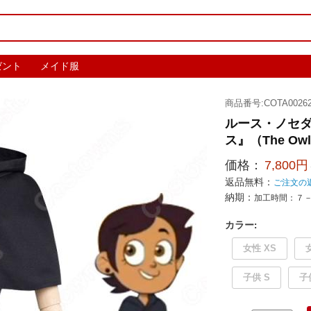
ゼント
メイド服
商品番号:COTA00262
ルース・ノセダ 
ス』（The Owl
価格：
7,800円
返品無料：
ご注文の
納期：
加工時間：７
カラー
:
女性 XS
子供 S
子