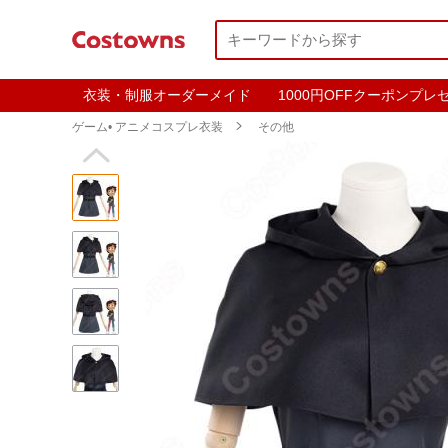
衣装・制服オーダーメイド
1000円OFFクーポンプレ
ゲーム• アニメコスプレ衣装

その他
