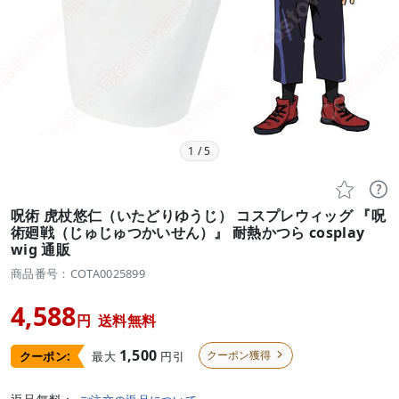
1
/
5


呪術 虎杖悠仁（いたどりゆうじ） コスプレウィッグ 『呪
術廻戦（じゅじゅつかいせん）』 耐熱かつら cosplay
wig 通販
商品番号：COTA0025899
4,588
円
送料無料
1,500
クーポン獲得
最大
円引
クーポン:
