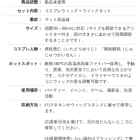
商品状態：
新品未使用
セット内容：
コスプレウィッグ + ウィッグネット
素材：
マット高温線
サイズ：
頭囲50～60cmに対応（サイズを調節できるアジ
ャスター付き、頭の大きさにあわせて段階調節
するきことがです）。
コスプレ人物：
虎杖悠仁（いたどりゆうじ） 『呪術廻戦（じゅ
じゅつかいせん）』
ホットスポット：
耐熱180℃の高温糸高級ファイバー採用し、手触
り、質感、光沢度全てにおいて自然な仕上がり
です。コテやアイロン、ドライヤーでスキのよ
うにウィッグの形を調整可能です。
使用場所：
パーティー、イベント、ゲーム、撮影会、出演
活動
収納方法：
(1)マネキンやウィッグスタンドに被せて保管し
ます。
(2)直射日光を避けて、日の当たらないところに
保管してください。
(3)長期間使用しない場合はブラッシングして整