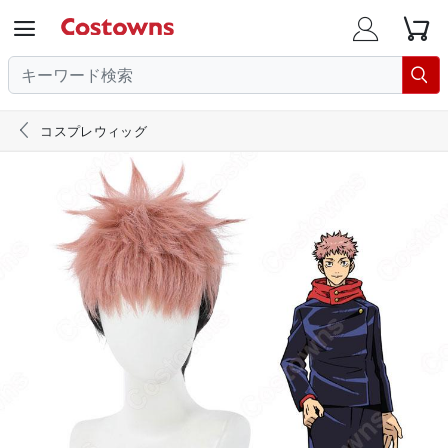





コスプレウィッグ