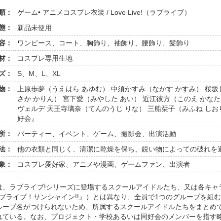
類：
ゲーム• アニメコスプレ衣装 / Love Live!（ラブライブ）
態：
新品未使用
容：
ワンピース、コート、胸飾り、袖飾り、腰飾り、髪飾り
材：
コスプレ専用生地
ズ：
S、M、L、XL
物：
上原歩夢（うえはら あゆむ） 中須かすみ（なかす かすみ） 桜坂
さか かりん） 宮下愛（みやした あい） 近江彼方（このえ かなた
ヴェルデ 天王寺璃奈（てんのうじ りな） 三船栞子（みふね し
好会』
所：
パーティー、イベント、ゲーム、撮影会、出演活動
法：
他の衣類と同じく、清潔に乾燥を保ち、鋭い物によっての破れを
象：
コスプレ愛好家、アニメや漫画、ゲームファン、出演者
は、ラブライブ!シリーズに登場するスクールアイドルたち、又は各キャ
（『ラブライブ！サンシャイン!!』）とは異なり、全員で1つのグループを
ループ名がつけられないため、所属するスクールアイドルたちをまとめ
れている。なお、プロジェクト・学校あるいは同好会のメンバーを指す