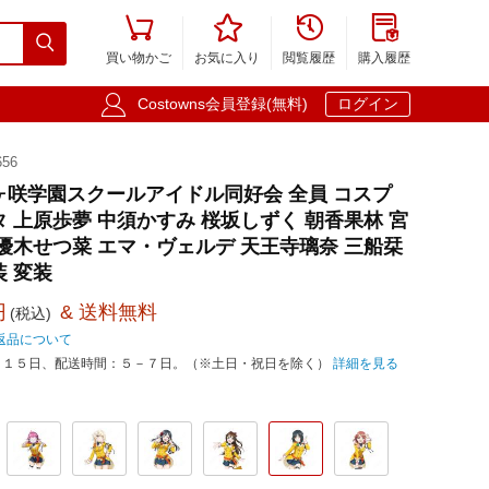





買い物かご
お気に入り
閲覧履歴
購入履歴

Costowns会員登録(無料)
ログイン
56
ヶ咲学園スクールアイドル同好会 全員 コスプ
タ 上原歩夢 中須かすみ 桜坂しずく 朝香果林 宮
 優木せつ菜 エマ・ヴェルデ 天王寺璃奈 三船栞
仮装 変装
円
& 送料無料
(税込)
返品について
－１５日、配送時間：５－７日。（※土日・祝日を除く）
詳細を見る