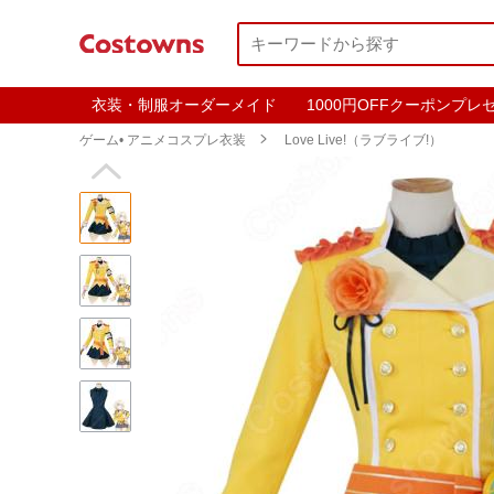
衣装・制服オーダーメイド
1000円OFFクーポンプレ
ゲーム• アニメコスプレ衣装

Love Live!（ラブライブ!）
