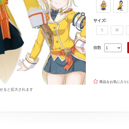
サイズ
:
S
M
個数

商品をお気に入り
せると拡大されます