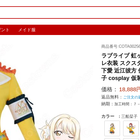
ゼント
メイド服
商品番号:COTA00256
ラブライブ 虹
レ衣装 スクス
下愛 近江彼方
子 cosplay 
価格：
18,888
返品無料：
ご注文の
納期：
加工時間：７
カラー
:
三船栞子