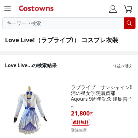




Love Live!（ラブライブ!） コスプレ衣装
Love Live...の検索結果
並べ替え

ラブライブ！サンシャイン!!
浦の星女学院購買部
Aqours 9周年記念 津島善子
...
21,800
円
送料無料
受注生産