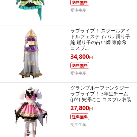
送料無料
受注生産
ラブライブ！ スクールアイ
ドルフェスティバル 踊り子
編 踊り子の占い師 東條希
コスプ...
34,800
円
送料無料
受注生産
グランブルーファンタジー
ラブライブ！ 3年生チーム
(μ's) 矢澤にこ コスプレ衣装
27,800
円
送料無料
受注生産