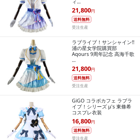
ィ...
21,800
円
送料無料
受注生産
ラブライブ！サンシャイン!!
浦の星女学院購買部
Aqours 9周年記念 高海千歌
...
21,800
円
送料無料
受注生産
GiGO コラボカフェ ラブラ
イブ！シリーズ μ's 東條希
コスプレ衣装
16,800
円
送料無料
受注生産