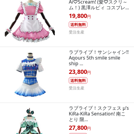
Ai♡Scream! (愛♡スクリ～
ム！) 黒澤ルビィ コスプレ...
19,800
円
送料無料
受注生産
ラブライブ！サンシャイン!!
Aqours 5th smile smile
ship ...
23,800
円
送料無料
受注生産
ラブライブ！スクフェス μ’s
KiRa-KiRa Sensation! 南こ
とり 限...
27,800
円