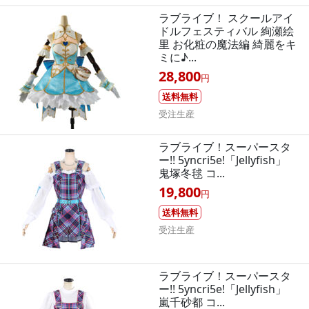
ラブライブ！ スクールアイ
ドルフェスティバル 絢瀬絵
里 お化粧の魔法編 綺麗をキ
ミに♪...
28,800
円
送料無料
受注生産
ラブライブ！スーパースタ
ー!! 5yncri5e!「Jellyfish」
鬼塚冬毬 コ...
19,800
円
送料無料
受注生産
ラブライブ！スーパースタ
ー!! 5yncri5e!「Jellyfish」
嵐千砂都 コ...