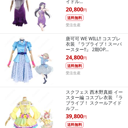
イドル...
20,800
円
送料無料
受注生産
唐可可 WE WILL!! コスプレ
衣装 『ラブライブ！スーパ
ースター!!』 2期OP...
24,800
円
送料無料
受注生産
スクフェス 西木野真姫 イー
スター編 コスプレ衣装 『ラ
ブライブ！ スクールアイド
ルフ...
39,800
円
送料無料