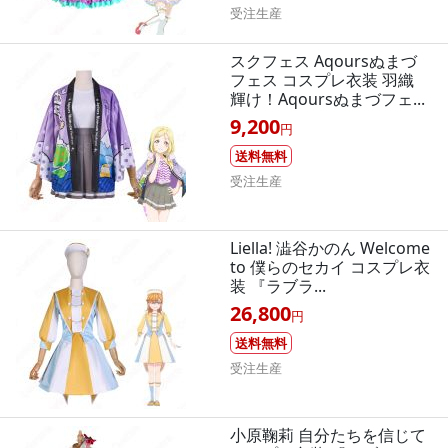
受注生産
スクフェス Aqoursぬまづ
フェス コスプレ衣装 羽織
輝け！Aqoursぬまづフェ...
9,200
円
送料無料
受注生産
Liella! 澁谷かのん Welcome
to 僕らのセカイ コスプレ衣
装 『ラブラ...
26,800
円
送料無料
受注生産
小原鞠莉 自分たちを信じて