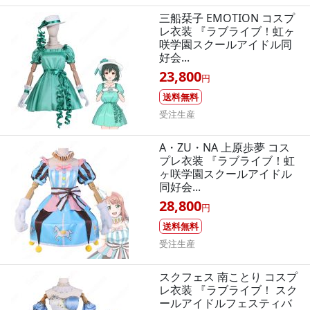
三船栞子 EMOTION コスプ
レ衣装 『ラブライブ！虹ヶ
咲学園スクールアイドル同
好会...
23,800
円
送料無料
受注生産
A・ZU・NA 上原歩夢 コス
プレ衣装 『ラブライブ！虹
ヶ咲学園スクールアイドル
同好会...
28,800
円
送料無料
受注生産
スクフェス 南ことり コスプ
レ衣装 『ラブライブ！ スク
ールアイドルフェスティバ