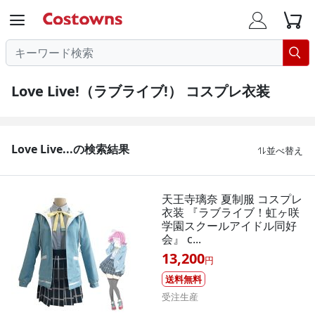




Love Live!（ラブライブ!） コスプレ衣装
Love Live...の検索結果
並べ替え

天王寺璃奈 夏制服 コスプレ
衣装 『ラブライブ！虹ヶ咲
学園スクールアイドル同好
会』 c...
13,200
円
送料無料
受注生産