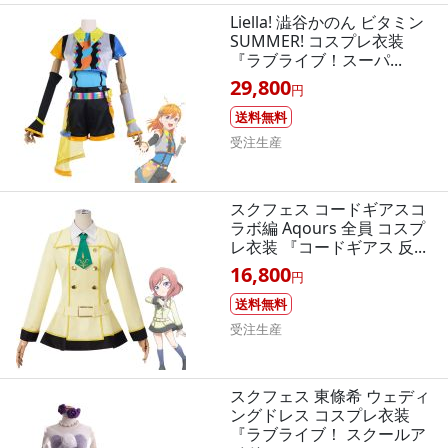
Liella! 澁谷かのん ビタミン
SUMMER! コスプレ衣装
『ラブライブ！スーパ...
29,800
円
送料無料
受注生産
スクフェス コードギアスコ
ラボ編 Aqours 全員 コスプ
レ衣装 『コードギアス 反...
16,800
円
送料無料
受注生産
スクフェス 東條希 ウェディ
ングドレス コスプレ衣装
『ラブライブ！ スクールア