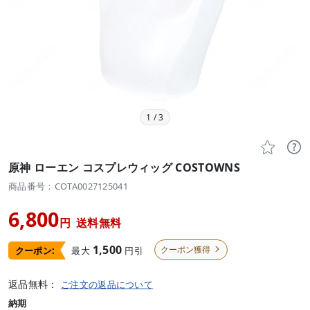
1
/
3


原神 ローエン コスプレウィッグ COSTOWNS
商品番号：COTA0027125041
6,800
円
送料無料
1,500
クーポン獲得
最大
円引
クーポン:

返品無料：
ご注文の返品について
納期