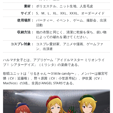
素材：
ポリエステル、ニット生地、人造毛皮
サイズ：
S、M、L、XL、XXL、XXXL、オーダーメイド
使用場所：
パーティー、イベント、ゲーム、撮影会、出演
活動
収納方法：
他の衣類と同じく、清潔に乾燥を保ち、鋭い物
によっての破れを避けてください。
コスプレ対象：
コスプレ愛好家、アニメや漫画、ゲームファ
ン、出演者
ハルマチ女子とは、アプリゲーム「アイドルマスター ミリオンライ
ブ！ シアターデイズ」（ミリシタ）の楽曲である。
歌唱ユニットは「りるきゃん 〜3 little candy〜」、メンバーは篠宮可
憐（CV：近藤唯）、野々原茜（CV：小笠原早紀）、伊吹翼（CV：
Machico）の3名。全員がANGEL STARSである。