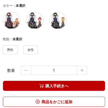
カラー：
未選択
性別：
未選択
男性
女性
数量


購入手続きへ

商品をかごに追加
