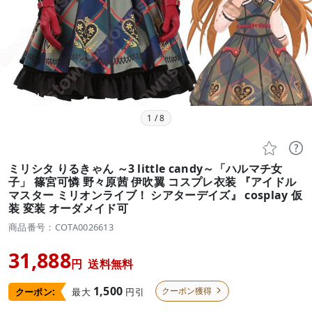
1
/
8


ミリシタ りるきゃん ～3 little candy～「ハルマチ女
子」 篠宮可憐 野々原茜 伊吹翼 コスプレ衣装 『アイドル
マスター ミリオンライブ！ シアターデイズ』 cosplay 仮
装 変装 オーダメイド可
商品番号：COTA0026613
31,888
円
送料無料
1,500
クーポン獲得
最大
円引
クーポン:
