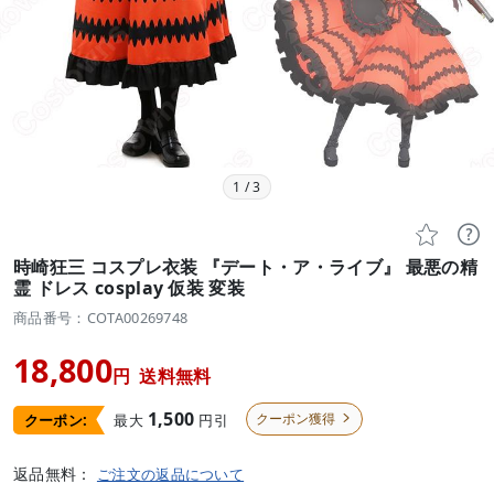
1
/
3


時崎狂三 コスプレ衣装 『デート・ア・ライブ』 最悪の精
霊 ドレス cosplay 仮装 変装
商品番号：COTA00269748
18,800
円
送料無料
1,500
クーポン獲得
最大
円引
クーポン:

返品無料：
ご注文の返品について