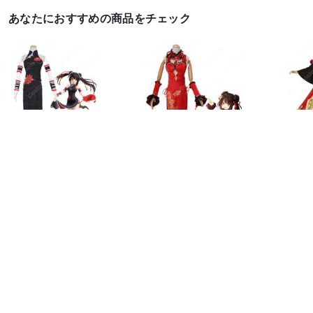
あなたにおすすめの商品をチェック
『デート・ア・ライ
『デート・ア・ライ
デアラ
ブ』時崎狂三(ときさき
ブ』時崎狂三(ときさき
さきく
くるみ) ...
くるみ) ...
衣装..
10,888
39,888
22,8
円
円
ゲーム• アニメコスプレ衣装
デート・ア・ライブ

