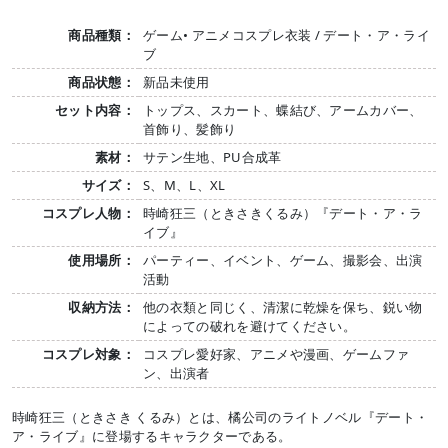
商品種類：
ゲーム• アニメコスプレ衣装 / デート・ア・ライ
ブ
商品状態：
新品未使用
セット内容：
トップス、スカート、蝶結び、アームカバー、
首飾り、髪飾り
素材：
サテン生地、PU合成革
サイズ：
S、M、L、XL
コスプレ人物：
時崎狂三（ときさきくるみ）『デート・ア・ラ
イブ』
使用場所：
パーティー、イベント、ゲーム、撮影会、出演
活動
収納方法：
他の衣類と同じく、清潔に乾燥を保ち、鋭い物
によっての破れを避けてください。
コスプレ対象：
コスプレ愛好家、アニメや漫画、ゲームファ
ン、出演者
時崎狂三（ときさき くるみ）とは、橘公司のライトノベル『デート・
ア・ライブ』に登場するキャラクターである。