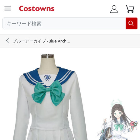





ブルーアーカイブ -Blue Arch...