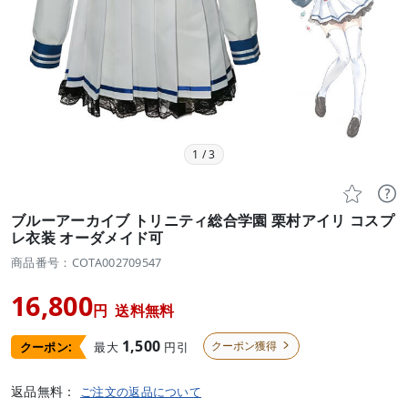
1
/
3


ブルーアーカイブ トリニティ総合学園 栗村アイリ コスプ
レ衣装 オーダメイド可
商品番号：COTA002709547
16,800
円
送料無料
1,500
クーポン獲得
最大
円引
クーポン:

返品無料：
ご注文の返品について