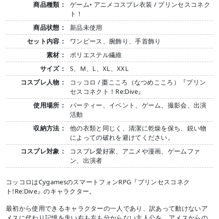
商品種類：
ゲーム• アニメコスプレ衣装 / プリンセスコネク
ト！
商品状態：
新品未使用
セット内容：
ワンピース、腕飾り、手首飾り
素材：
ポリエステル繊維
サイズ：
S、M、L、XL、XXL
コスプレ人物：
コッコロ / 棗こころ（なつめこころ）『プリン
セスコネクト！Re:Dive』
使用場所：
パーティー、イベント、ゲーム、撮影会、出演
活動
収納方法：
他の衣類と同じく、清潔に乾燥を保ち、鋭い物
によっての破れを避けてください。
コスプレ対象：
コスプレ愛好家、アニメや漫画、ゲームファ
ン、出演者
コッコロはCygamesのスマートフォンRPG『プリンセスコネク
ト!Re:Dive』のキャラクター。
最初から使用できるキャラクターの一人であり、訳あって動けないア
メスに代わり記憶を失い右も左も分からない主人公を、アメスからの