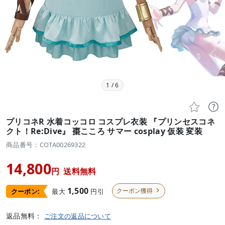
1
/
6


プリコネR 水着コッコロ コスプレ衣装 『プリンセスコネ
クト！Re:Dive』 棗こころ サマー cosplay 仮装 変装
商品番号：COTA00269322
14,800
円
送料無料
1,500
クーポン獲得
最大
円引
クーポン:

返品無料：
ご注文の返品について