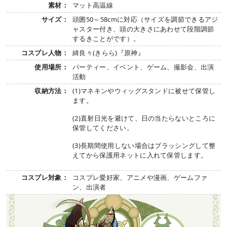
素材：
マット高温線
サイズ：
頭囲50～58cmに対応（サイズを調節できるアジ
ャスター付き、頭の大きさにあわせて段階調節
するきことがです）。
コスプレ人物：
綺良々(きらら)『原神』
使用場所：
パーティー、イベント、ゲーム、撮影会、出演
活動
収納方法：
(1)マネキンやウィッグスタンドに被せて保管し
ます。
(2)直射日光を避けて、日の当たらないところに
保管してください。
(3)長期間使用しない場合はブラッシングして整
えてから保護用ネットに入れて保管します。
コスプレ対象：
コスプレ愛好家、アニメや漫画、ゲームファ
ン、出演者