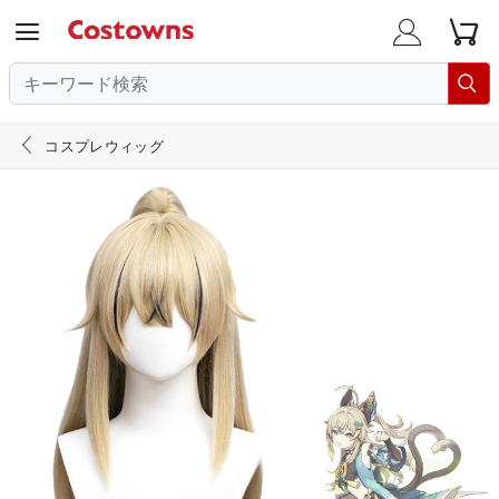





コスプレウィッグ