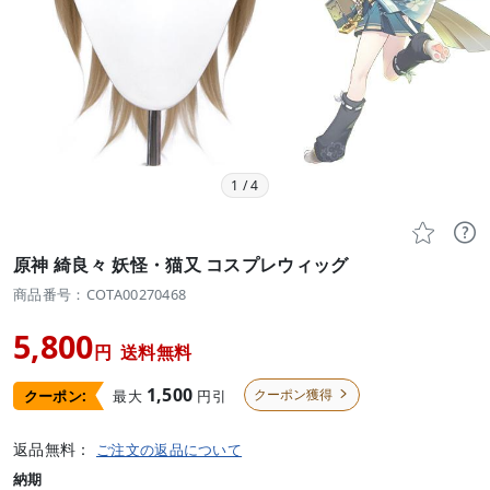
1
/
4


原神 綺良々 妖怪・猫又 コスプレウィッグ
商品番号：COTA00270468
5,800
円
送料無料
1,500
クーポン獲得
最大
円引
クーポン:

返品無料：
ご注文の返品について
納期