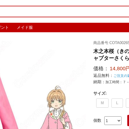
ゼント
メイド服
商品番号:COTA00265
木之本桜（きの
ャプターさくら 
価格：
14,800
返品無料：
ご注文の
納期：
加工時間：７
サイズ
:
M
L
個数