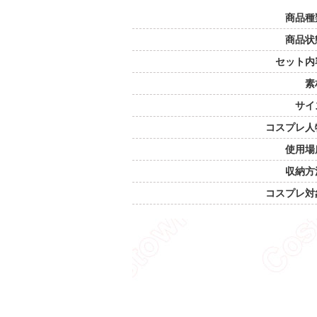
商品種
商品状
セット内
素
サイ
コスプレ人
使用場
収納方
コスプレ対