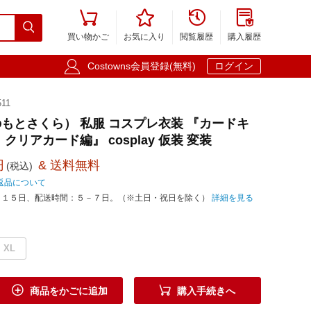





買い物かご
お気に入り
閲覧履歴
購入履歴

Costowns会員登録(無料)
ログイン
11
もとさくら） 私服 コスプレ衣装 『カードキ
クリアカード編』 cosplay 仮装 変装
円
& 送料無料
(税込)
返品について
－１５日、配送時間：５－７日。（※土日・祝日を除く）
詳細を見る
XL


商品をかごに追加
購入手続きへ