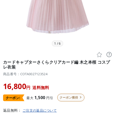
1
/
6


カードキャプターさくらクリアカード編 木之本桜 コスプ
レ衣装
商品番号：COTA0027123524
16,800
円
送料無料
1,500
クーポン獲得
最大
円引
クーポン:

返品無料：
ご注文の返品について