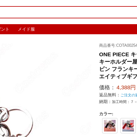
ゼント
メイド服
商品番号:COTA00254
ONE PIEC
キーホルダー屋
ビン フランキ
エイティブギ
価格：
4,388円
返品無料：
ご注文の
納期：
加工時間：７
カラー
: