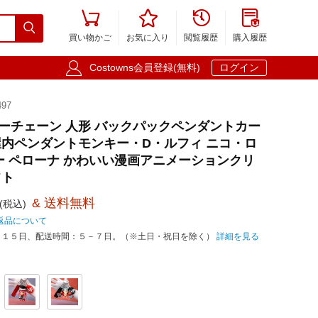





買い物かご
お気に入り
閲覧履歴
購入履歴

Costowns会員登録(無料)
ログイン
97
E キーチェーン 人形 バックパックペンダントカー
内ペンダントモンキー・D・ルフィ ニコ・ロ
ー ペローナ かわいい漫画アニメーションクリ
フト
& 送料無料
(税込)
返品について
－１５日、配送時間：５－７日。（※土日・祝日を除く）
詳細を見る