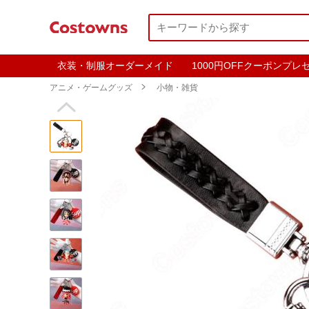
衣装・制服オーダーメイド
1000円OFFクーポンプレ
アニメ・ゲームグッズ

小物・雑貨
