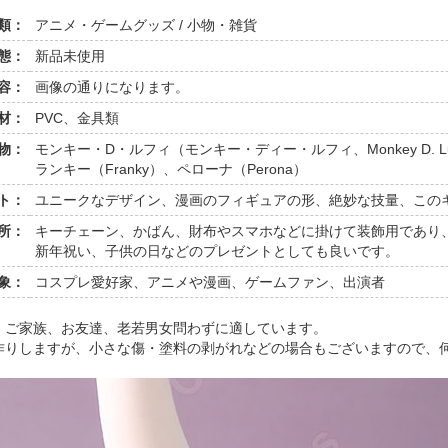
類：
アニメ・ゲームグッズ / 小物・雑貨
態：
新品未使用
容：
画像の通りになります。
材：
PVC、金具類
物：
モンキー・D・ルフィ（モンキー・ディー・ルフィ、Monkey D. Luf
ランキー（Franky）、ペローナ（Perona）
ト：
ユニークなデザイン、漫画のフィギュアの形、絶妙な技量、この
所：
キーチェーン、かばん、財布やスマホなどに掛けて装飾用であり
新年祝い、子供の日などのプレゼントとしても良いです。
象：
コスプレ愛好家、アニメや漫画、ゲームファン、出演者
、ご家族、お友達、老若男女問わずに適しています。
作りしますが、小さな傷・塗料の剥がれなどの場合もございますので、