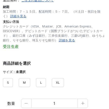
返品無料：
ご注文の返品について
納期
加工時間：７－１５日、配送時間：５－７日。 （※土日・祝日を除
く）
詳細を見る
支払い方法
クレジットカード（VISA、Master、JCB、American Express、
DISCOVER）、デビットカード（国際ブランドがついたデビットカー
ド）、銀行口座（みずほ銀行、三井住友銀行、三菱UFJ銀行、ゆうちょ
銀行、りそな銀行、埼玉りそな銀行）
詳細を見る
受注生産
商品詳細を選択
サイズ：
未選択
S
M
L
XL
数量

