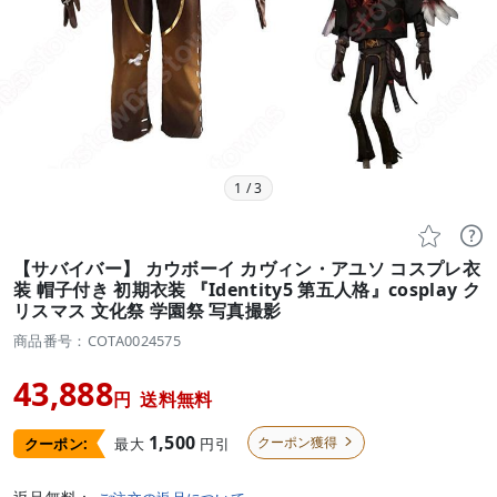
1
/
3


【サバイバー】 カウボーイ カヴィン・アユソ コスプレ衣
装 帽子付き 初期衣装 『Identity5 第五人格』cosplay ク
リスマス 文化祭 学園祭 写真撮影
商品番号：COTA0024575
43,888
円
送料無料
1,500
クーポン獲得
最大
円引
クーポン:
