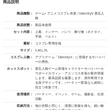
商品説明
商品種類：
ゲーム• アニメコスプレ衣装 / IdentityV 第五人
格
商品状態：
新品未使用
セット内容：
上着、インナー、パンツ、飾り物（ネクタイ、
手袋、ベルト）
素材：
コスプレ専用生地
サイズ：
S,M,L,XL
コスプレ人物：
アプリゲーム「IdentityV」に登場するサバイバ
ーの男性。
ホットスポット：
第五人格ゲーム登場キャラクターサバイバーカ
ウボーイカヴィン・アユソコス衣装が新作登場
します。最高品質を厳選します。原作再現でき
る高デザインです。パーティー変装なら絶対に
目立つ衣装です。
使用場所：
パーティー、イベント、ゲーム、撮影会、出演
活動
収納方法：
他の衣類と同じく、清潔に乾燥を保ち、鋭い物