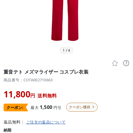
1
/
4


重音テト メズマライザー コスプレ衣装
商品番号：COTA002710663
11,800
円
送料無料
1,500
クーポン獲得
最大
円引
クーポン:

返品無料：
ご注文の返品について
納期