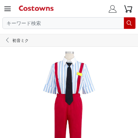





初音ミク