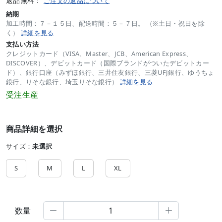
返品無料：
ご注文の返品について
納期
加工時間：７－１５日、配送時間：５－７日。 （※土日・祝日を除
く）
詳細を見る
支払い方法
クレジットカード（VISA、Master、JCB、American Express、
DISCOVER）、デビットカード（国際ブランドがついたデビットカー
ド）、銀行口座（みずほ銀行、三井住友銀行、三菱UFJ銀行、ゆうちょ
銀行、りそな銀行、埼玉りそな銀行）
詳細を見る
受注生産
商品詳細を選択
サイズ：
未選択
S
M
L
XL
数量

