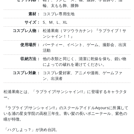
輪、太もも飾、腰飾
素材：
コスプレ専用生地
サイズ：
S、M、L、XL
コスプレ人物：
松浦果南（マツウラカナン）『ラブライブ！サ
ンシャイン！！』
使用場所：
パーティー、イベント、ゲーム、撮影会、出演
活動
収納方法：
他の衣類と同じく、清潔に乾燥を保ち、鋭い物
によっての破れを避けてください。
コスプレ対象：
コスプレ愛好家、アニメや漫画、ゲームファ
ン、出演者
松浦果南とは、「ラブライブ!サンシャイン!!」に登場するキャラクタ
ー。
『ラブライブ!サンシャイン!!』のスクールアイドルAqoursに所属して
いる浦の星女学院の高校三年生。青い髪の長いポニーテール、紫色の
瞳が特徴。
「ハグしよっ？」が決め台詞。