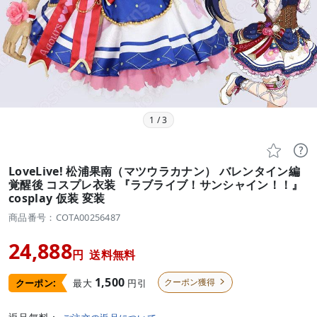
1
/
3


LoveLive! 松浦果南（マツウラカナン） バレンタイン編
覚醒後 コスプレ衣装 『ラブライブ！サンシャイン！！』
cosplay 仮装 変装
商品番号：COTA00256487
24,888
円
送料無料
1,500
クーポン獲得
最大
円引
クーポン:
