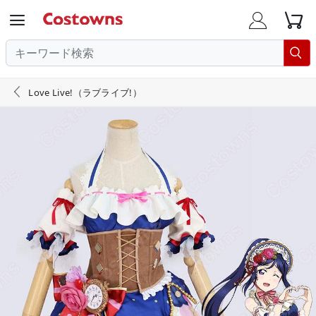





Love Live!（ラブライブ!）