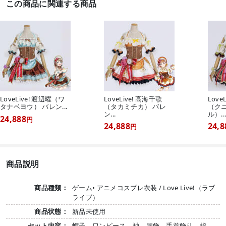
この商品に関連する商品
LoveLive! 渡辺曜（ワ
LoveLive! 高海千歌
Love
タナベヨウ） バレン...
（タカミチカ） バレ
（ク
ン...
ル）..
24,888
円
24,888
24,8
円
商品説明
商品種類：
ゲーム• アニメコスプレ衣装 / Love Live!（ラブ
ライブ）
商品状態：
新品未使用
セット内容：
帽子、ワンピース、袖、腰飾、手首飾り、指