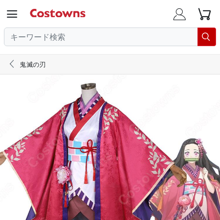





鬼滅の刃