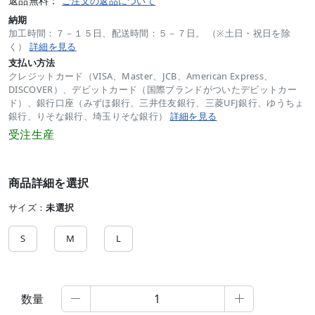
返品無料：
ご注文の返品について
納期
加工時間：７－１５日、配送時間：５－７日。 （※土日・祝日を除
く）
詳細を見る
支払い方法
クレジットカード（VISA、Master、JCB、American Express、
DISCOVER）、デビットカード（国際ブランドがついたデビットカー
ド）、銀行口座（みずほ銀行、三井住友銀行、三菱UFJ銀行、ゆうちょ
銀行、りそな銀行、埼玉りそな銀行）
詳細を見る
受注生産
商品詳細を選択
サイズ：
未選択
S
M
L
数量

