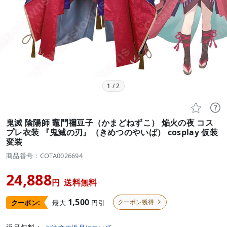
1
/
2


鬼滅 陰陽師 竈門禰豆子（かまどねずこ） 焔火の夜 コス
プレ衣装 『鬼滅の刃』（きめつのやいば） cosplay 仮装
変装
商品番号：COTA0026694
24,888
円
送料無料
1,500
クーポン獲得
最大
円引
クーポン:
