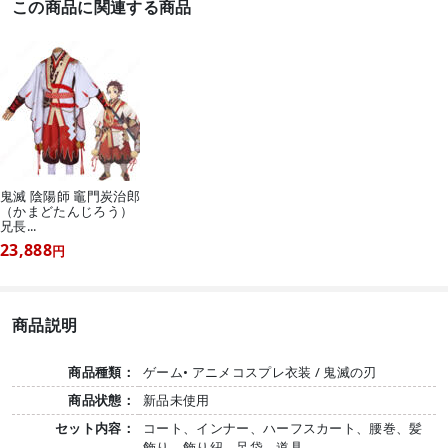
この商品に関連する商品
鬼滅 陰陽師 竈門炭治郎
（かまどたんじろう）
兄長...
23,888
円
商品説明
商品種類：
ゲーム• アニメコスプレ衣装 / 鬼滅の刃
商品状態：
新品未使用
セット内容：
コート、インナー、ハーフスカート、腰巻、髪
飾り、飾り紐、足袋、道具