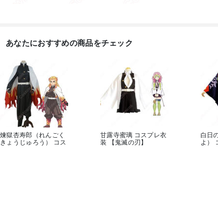
あなたにおすすめの商品をチェック
煉獄杏寿郎（れんごく
甘露寺蜜璃 コスプレ衣
白日
きょうじゅろう） コス
装 【鬼滅の刃】
よ） 
プレ衣装...
cospl...
滅の..
7,288
13,888
15,8
円
円
ゲーム• アニメコスプレ衣装
鬼滅の刃

