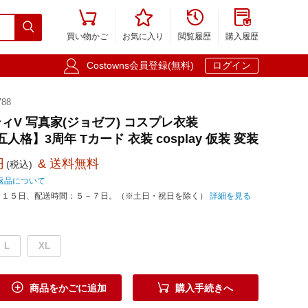





買い物かご
お気に入り
閲覧履歴
購入履歴

Costowns会員登録(無料)
ログイン
88
ィV 写真家(ジョゼフ) コスプレ衣装
 第五人格】3周年 Tカード 衣装 cosplay 仮装 変装
円
& 送料無料
(税込)
返品について
－１５日、配送時間：５－７日。（※土日・祝日を除く）
詳細を見る
L
XL


商品をかごに追加
購入手続きへ