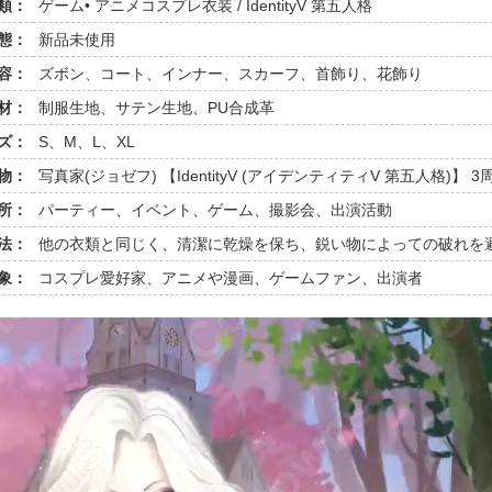
類：
ゲーム• アニメコスプレ衣装 / IdentityV 第五人格
態：
新品未使用
容：
ズボン、コート、インナー、スカーフ、首飾り、花飾り
材：
制服生地、サテン生地、PU合成革
ズ：
S、M、L、XL
物：
写真家(ジョゼフ) 【IdentityV (アイデンティティV 第五人格)】 3
所：
パーティー、イベント、ゲーム、撮影会、出演活動
法：
他の衣類と同じく、清潔に乾燥を保ち、鋭い物によっての破れを
象：
コスプレ愛好家、アニメや漫画、ゲームファン、出演者