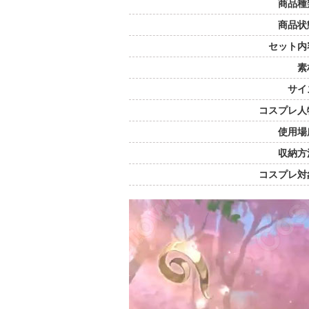
商品種
商品状
セット内
素
サイ
コスプレ人
使用場
収納方
コスプレ対