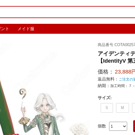
ゼント
メイド服
商品番号:COTA00257
アイデンティテ
【IdentityV
価格：
23,888
返品無料：
ご注文の
納期：
加工時間：７
サイズ
:
S
M
個数