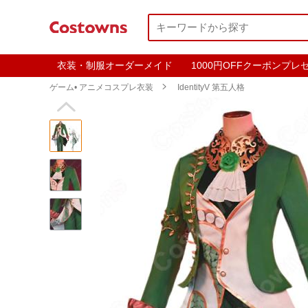
衣装・制服オーダーメイド
1000円OFFクーポンプレ
ゲーム• アニメコスプレ衣装

IdentityV 第五人格
