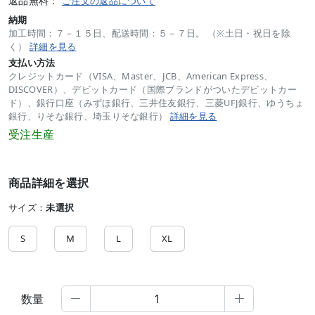
返品無料：
ご注文の返品について
納期
加工時間：７－１５日、配送時間：５－７日。 （※土日・祝日を除
く）
詳細を見る
支払い方法
クレジットカード（VISA、Master、JCB、American Express、
DISCOVER）、デビットカード（国際ブランドがついたデビットカー
ド）、銀行口座（みずほ銀行、三井住友銀行、三菱UFJ銀行、ゆうちょ
銀行、りそな銀行、埼玉りそな銀行）
詳細を見る
受注生産
商品詳細を選択
サイズ：
未選択
S
M
L
XL
数量

