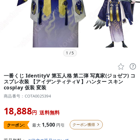
1
/
5


一番くじ IdentityⅤ 第五人格 第二弾 写真家(ジョゼフ) コ
スプレ衣装 【アイデンティティV 】ハンター スキン
cosplay 仮装 変装
商品番号：COTA0025394
18,888
円
送料無料
1,500
クーポン獲得
最大
円引
クーポン:
