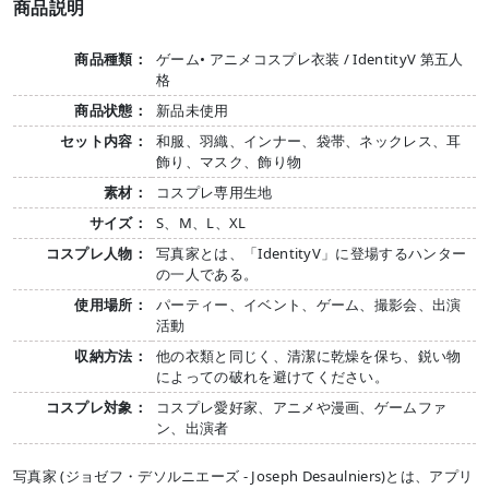
商品説明
商品種類：
ゲーム• アニメコスプレ衣装 / IdentityV 第五人
格
商品状態：
新品未使用
セット内容：
和服、羽織、インナー、袋帯、ネックレス、耳
飾り、マスク、飾り物
素材：
コスプレ専用生地
サイズ：
S、M、L、XL
コスプレ人物：
写真家とは、「IdentityV」に登場するハンター
の一人である。
使用場所：
パーティー、イベント、ゲーム、撮影会、出演
活動
収納方法：
他の衣類と同じく、清潔に乾燥を保ち、鋭い物
によっての破れを避けてください。
コスプレ対象：
コスプレ愛好家、アニメや漫画、ゲームファ
ン、出演者
写真家 (ジョゼフ・デソルニエーズ - Joseph Desaulniers)とは、アプリ