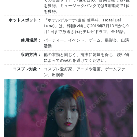
を獲得。ミュージックバンクでは5週連続で1位
を獲得。
ホットスポット：
『ホテルデルーナ(호텔 델루나、Hotel Del
Luna)』は、韓国tvNにて2019年7月13日から9
月1日まで放送されたテレビドラマ。全16話。
使用場所：
パーティー、イベント、ゲーム、撮影会、出演
活動
収納方法：
他の衣類と同じく、清潔に乾燥を保ち、鋭い物
によっての破れを避けてください。
コスプレ対象：
コスプレ愛好家、アニメや漫画、ゲームファ
ン、出演者