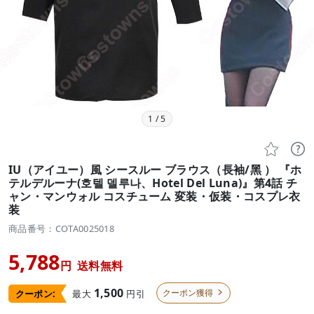
1
/
5


IU（アイユー）風 シースルー ブラウス（長袖/黑 ） 『ホ
テルデルーナ(호텔 델루나、Hotel Del Luna)』第4話 チ
ャン・マンウォル コスチューム 変装・仮装・コスプレ衣
装
商品番号：COTA0025018
5,788
円
送料無料
1,500
クーポン獲得
最大
円引
クーポン:
