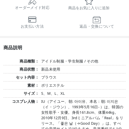
オーダーメイド対応
商品をお気に入りに追加
お支払い方法
返品・交換について
商品説明
商品種類：
アイドル制服・学生制服 / その他
商品状態：
新品未使用
セット内容：
ブラウス
素材：
ポリエステル
サイズ：
S、M、L、XL
コスプレ人物：
IU（アイユー、朝: 아이유、本名：朝: 이지은
（イ・ジウン）、1993年5月16日- ）は、韓国の
女性歌手・女優。身長161.8cm、体重44kg。
2010年12月9日、3rdミニアルバム「Real」をリ
リース。「좋은 날（→Good Day）」は、すべ
ての音源サイトで1位を占め、音楽番組でも1位