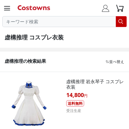




虚構推理 コスプレ衣装
虚構推理の検索結果
並べ替え

虚構推理 岩永琴子 コスプレ
衣装
14,800
円
送料無料
受注生産