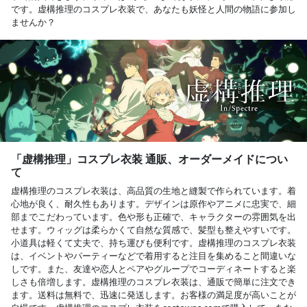
です。虚構推理のコスプレ衣装で、あなたも妖怪と人間の物語に参加し
ませんか？
「虚構推理」コスプレ衣装 通販、オーダーメイドについ
て
虚構推理のコスプレ衣装は、高品質の生地と縫製で作られています。着
心地が良く、耐久性もあります。デザインは原作やアニメに忠実で、細
部までこだわっています。色や形も正確で、キャラクターの雰囲気を出
せます。ウィッグは柔らかくて自然な質感で、髪型も整えやすいです。
小道具は軽くて丈夫で、持ち運びも便利です。虚構推理のコスプレ衣装
は、イベントやパーティーなどで着用すると注目を集めること間違いな
しです。また、友達や恋人とペアやグループでコーディネートすると楽
しさも倍増します。虚構推理のコスプレ衣装は、通販で簡単に注文でき
ます。送料は無料で、迅速に発送します。お客様の満足度が高いことが