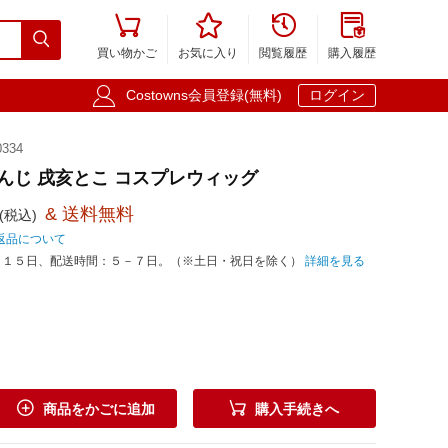





買い物かご
お気に入り
閲覧履歴
購入履歴

Costowns会員登録(無料)
ログイン
334
じさんじ 戌亥とこ コスプレウィッグ
& 送料無料
(税込)
返品について
－１５日、配送時間：５－７日。（※土日・祝日を除く）
詳細を見る


商品をかごに追加
購入手続きへ