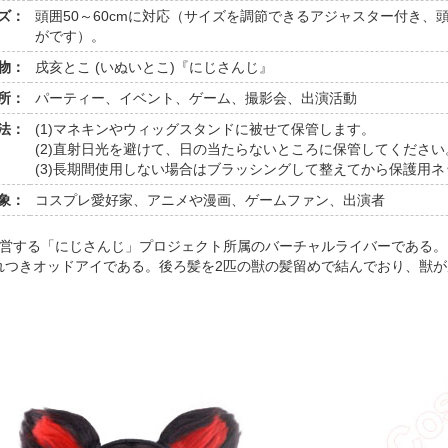
ズ：
頭囲50～60cmに対応（サイズを調節できるアジャスター付き
がです）。
物：
戌亥とこ (いぬいとこ)『にじさんじ』
所：
パーティー、イベント、ゲーム、撮影会、出演活動
法：
(1)マネキンやウィッグスタンドに被せて保管します。
(2)直射日光を避けて、日の当たらないところに保管してください
(3)長期間使用しない場合はブラッシングして整えてから保護用
象：
コスプレ愛好家、アニメや漫画、ゲームファン、出演者
が運営する「にじさんじ」プロジェクト所属のバーチャルライバーである。
れつきオッドアイである。後ろ髪を2匹の獣の髪留めで結んでおり、獣