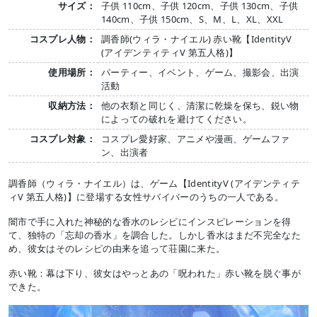
サイズ：
子供 110cm、子供 120cm、子供 130cm、子供
140cm、子供 150cm、S、M、L、XL、XXL
コスプレ人物：
調香師(ウィラ・ナイエル) 赤い靴【IdentityV
(アイデンティティV 第五人格)】
使用場所：
パーティー、イベント、ゲーム、撮影会、出演
活動
収納方法：
他の衣類と同じく、清潔に乾燥を保ち、鋭い物
によっての破れを避けてください。
コスプレ対象：
コスプレ愛好家、アニメや漫画、ゲームファ
ン、出演者
調香師（ウィラ・ナイエル）は、ゲーム【IdentityV (アイデンティテ
ィV 第五人格)】に登場する女性サバイバーのうちの一人である。
闇市で手に入れた神秘的な香水のレシピにインスピレーションを得
て、独特の「忘却の香水」を調合した。しかし香水はまだ不完全なた
め、彼女はそのレシピの由来を追って荘園に来た。
赤い靴：幕は下り、彼女はやっとあの「呪われた」赤い靴を脱ぐ事が
できた。