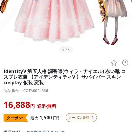
1
/
6


IdentityV 第五人格 調香師(ウィラ・ナイエル) 赤い靴 コ
スプレ衣装 【アイデンティティV 】サバイバー スキン
cosplay 仮装 変装
商品番号：COTA0024666
16,888
円
送料無料
1,500
クーポン獲得
最大
円引
クーポン:
