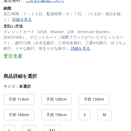
返品無料：
ご注文の返品について
納期
加工時間：７－１５日、配送時間：５－７日。 （※土日・祝日を除
く）
詳細を見る
支払い方法
クレジットカード（VISA、Master、JCB、American Express、
DISCOVER）、デビットカード（国際ブランドがついたデビットカー
ド）、銀行口座（みずほ銀行、三井住友銀行、三菱UFJ銀行、ゆうちょ
銀行、りそな銀行、埼玉りそな銀行）
詳細を見る
受注生産
商品詳細を選択
サイズ：
未選択
子供 110cm
子供 120cm
子供 130cm
子供 140cm
子供 150cm
S
M
L
XL
XXL