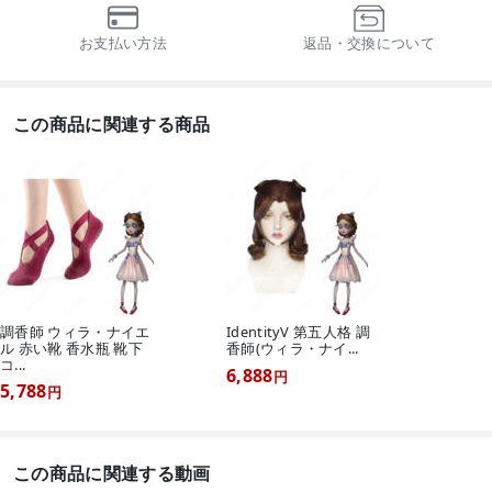
お支払い方法
返品・交換について
この商品に関連する商品
調香師 ウィラ・ナイエ
IdentityV 第五人格 調
ル 赤い靴 香水瓶 靴下
香師(ウィラ・ナイ...
コ...
6,888
円
5,788
円
この商品に関連する動画