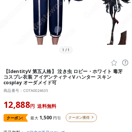
1
/
1


【IdentityV 第五人格】 泣き虫 ロビー・ホワイト 毒牙
コスプレ衣装 アイデンティティV ハンター スキン
cosplay オーダメイド可
商品番号：COTA0024635
12,888
円
送料無料
1,500
クーポン獲得
最大
円引
クーポン:
