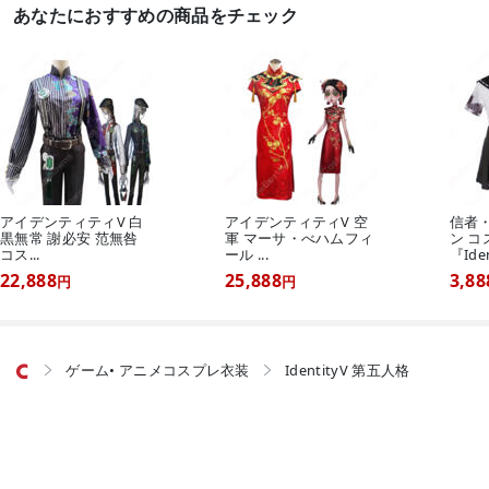
あなたにおすすめの商品をチェック
アイデンティティV 白
アイデンティティV 空
信者
黒無常 謝必安 范無咎
軍 マーサ・べハムフィ
ン 
コス...
ール ...
『Iden
22,888
25,888
3,88
円
円
ゲーム• アニメコスプレ衣装
IdentityV 第五人格


©2026 Costowns.com