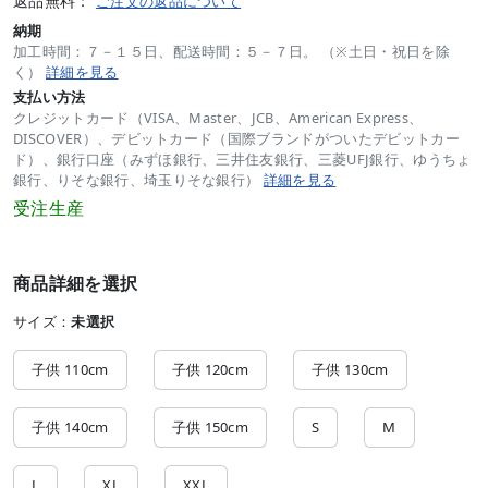
返品無料：
ご注文の返品について
納期
加工時間：７－１５日、配送時間：５－７日。 （※土日・祝日を除
く）
詳細を見る
支払い方法
クレジットカード（VISA、Master、JCB、American Express、
DISCOVER）、デビットカード（国際ブランドがついたデビットカー
ド）、銀行口座（みずほ銀行、三井住友銀行、三菱UFJ銀行、ゆうちょ
銀行、りそな銀行、埼玉りそな銀行）
詳細を見る
受注生産
商品詳細を選択
サイズ：
未選択
子供 110cm
子供 120cm
子供 130cm
子供 140cm
子供 150cm
S
M
L
XL
XXL