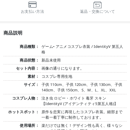
お支払い方法
返品・交換について
商品説明
商品種類：
ゲーム• アニメコスプレ衣装 / IdentityV 第五人
格
商品状態：
新品未使用
セット内容：
画像の通りになります。
素材：
コスプレ専用生地
サイズ：
子供 110cm、子供 120cm、子供 130cm、子供
140cm、子供 150cm、S、M、L、XL、XXL
コスプレ人物：
泣き虫 ロビー・ホワイト 毒牙 スキン
【IdentityV (アイデンティティ5第五人格)】
ホットスポット：
原作を忠実に再現したコスプレ衣装。細部まで
一着一着丁寧に制作しております。
使用場所：
楽だけでは無く！デザイン性も高く、様々なシ