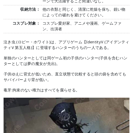
ーンで大活躍すること間違いなし。
収納方法：
他の衣類と同じく、清潔に乾燥を保ち、鋭い物
によっての破れを避けてください。
コスプレ対象：
コスプレ愛好家、アニメや漫画、ゲームファ
ン、出演者
泣き虫 (ロビー・ホワイト)は、アプリゲーム【IdentityV (アイデンティ
ティV 第五人格)】に登場するハンターのうちの一人である。
単独のハンターとしては同ゲーム初の子供のハンター(子供を含むハン
ターとしては夢の魔女が先出)。
子供ゆえに背丈が低いため、直立状態で比較すると頭の袋を含めても
サバイバーより背が低い。
毒牙:拘束のない権力はすべてを腐らせる。