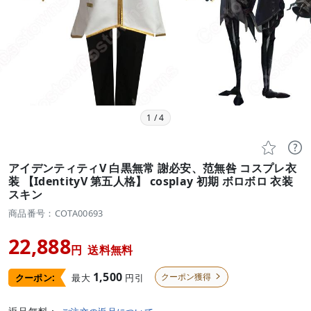
1
/
4


アイデンティティV 白黒無常 謝必安、范無咎 コスプレ衣
装 【IdentityV 第五人格】 cosplay 初期 ボロボロ 衣装
スキン
商品番号：COTA00693
22,888
円
送料無料
1,500
クーポン獲得
最大
円引
クーポン:
