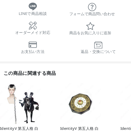
LINEで商品相談
フォームで商品問い合わせ
オーダーメイド対応
商品をお気に入りに追加
お支払い方法
返品・交換について
この商品に関連する商品
IdentityV 第五人格 白
IdentityV 第五人格 白
Iden