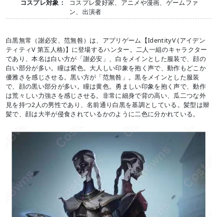
コスプレ対象：
コスプレ愛好家、アニメや漫画、ゲームファ
ン、出演者
白黒無常（謝必安、范無咎）は、アプリゲーム【IdentityV (アイデン
ティティV 第五人格)】に登場するハンター。二人一組のキャラクター
であり、本名は白い方が「謝必安」、白をメインとした服装で、顔の
白い部分が多い。瞳は紫色。大人しい印象を抱く声で、動作もどこか
優雅さを感じさせる。黒い方が「范無咎」。黒をメインとした服装
で、顔の黒い部分が多い。瞳は黄色。勇ましい印象を抱く声で、動作
は荒々しい力強さを感じさせる。非常に細身で背の高い、瓜二つな外
見を持つ2人の男性であり、名前通り白黒を基調としている。髪型は辮
髪で、顔は大半が侵食されているかのように二色に分かれている。