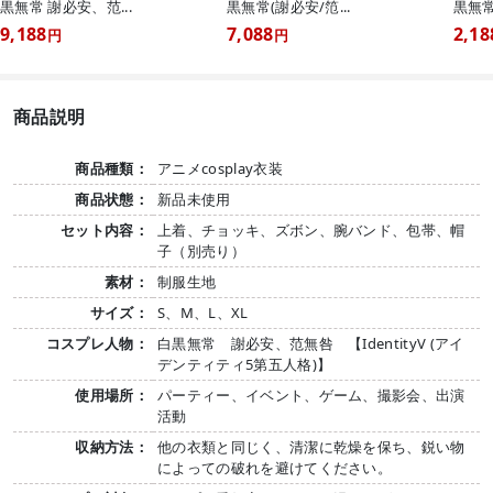
黒無常 謝必安、范...
黒無常(謝必安/笵...
黒無常
9,188
7,088
2,18
円
円
商品説明
商品種類：
アニメcosplay衣装
商品状態：
新品未使用
セット内容：
上着、チョッキ、ズボン、腕バンド、包帯、帽
子（別売り）
素材：
制服生地
サイズ：
S、M、L、XL
コスプレ人物：
白黒無常 謝必安、范無咎 【IdentityV (アイ
デンティティ5第五人格)】
使用場所：
パーティー、イベント、ゲーム、撮影会、出演
活動
収納方法：
他の衣類と同じく、清潔に乾燥を保ち、鋭い物
によっての破れを避けてください。