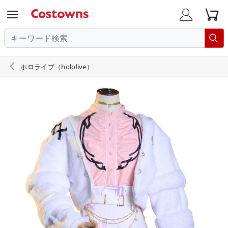





ホロライブ（hololive）