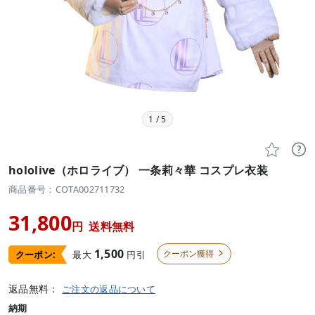
1
/
5


hololive（ホロライブ） 一条莉々華 コスプレ衣装
商品番号：COTA002711732
31,800
円
送料無料
1,500
クーポン獲得
最大
円引
クーポン:

返品無料：
ご注文の返品について
納期