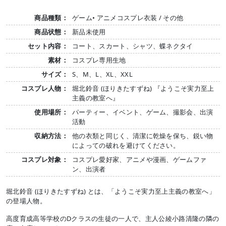
商品種類：
ゲーム• アニメコスプレ衣装 / その他
商品状態：
新品未使用
セット内容：
コート、スカート、シャツ、蝶ネクタイ
素材：
コスプレ専用生地
サイズ：
S、M、L、XL、XXL
コスプレ人物：
堀北鈴音 (ほりきたすずね) 『ようこそ実力至上
主義の教室へ』
使用場所：
パーティー、イベント、ゲーム、撮影会、出演
活動
収納方法：
他の衣類と同じく、清潔に乾燥を保ち、鋭い物
によっての破れを避けてください。
コスプレ対象：
コスプレ愛好家、アニメや漫画、ゲームファ
ン、出演者
堀北鈴音 (ほりきたすずね) とは、「ようこそ実力至上主義の教室へ」
の登場人物。
高度育成高等学校のDクラスの生徒の一人で、主人公綾小路清隆の隣の