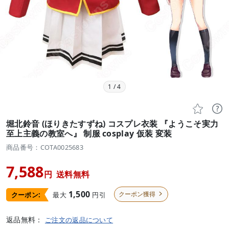
1
/
4


堀北鈴音 (ほりきたすずね) コスプレ衣装 『ようこそ実力
至上主義の教室へ』 制服 cosplay 仮装 変装
商品番号：COTA0025683
7,588
円
送料無料
1,500
クーポン獲得
最大
円引
クーポン:

返品無料：
ご注文の返品について