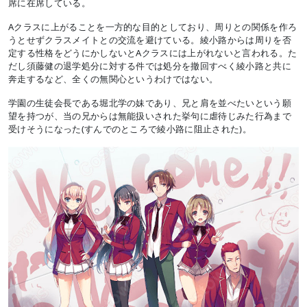
席に在席している。
Aクラスに上がることを一方的な目的としており、周りとの関係を作ろ
うとせずクラスメイトとの交流を避けている。綾小路からは周りを否
定する性格をどうにかしないとAクラスには上がれないと言われる。た
だし須藤健の退学処分に対する件では処分を撤回すべく綾小路と共に
奔走するなど、全くの無関心というわけではない。
学園の生徒会長である堀北学の妹であり、兄と肩を並べたいという願
望を持つが、当の兄からは無能扱いされた挙句に虐待じみた行為まで
受けそうになった(すんでのところで綾小路に阻止された)。