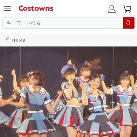





HKT48