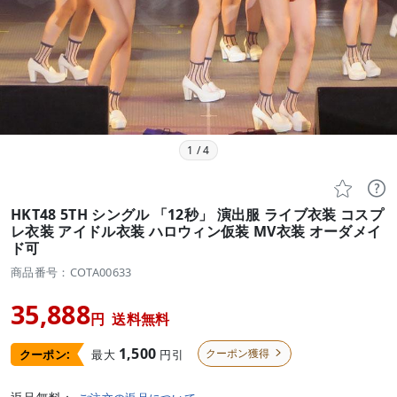
1
/
4


HKT48 5TH シングル 「12秒」 演出服 ライブ衣装 コスプ
レ衣装 アイドル衣装 ハロウィン仮装 MV衣装 オーダメイ
ド可
商品番号：COTA00633
35,888
円
送料無料
1,500
クーポン獲得
最大
円引
クーポン:
