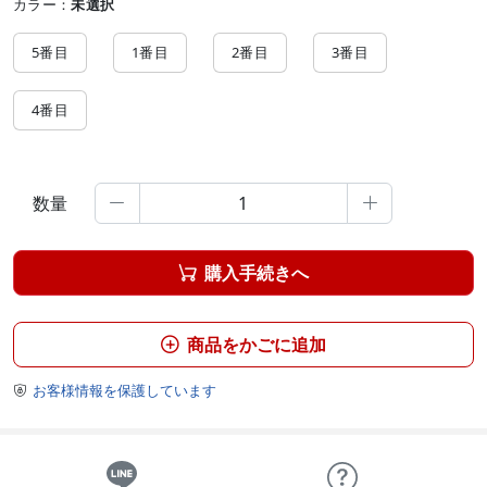
カラー：
未選択
5番目
1番目
2番目
3番目
4番目
数量


購入手続きへ

商品をかごに追加

お客様情報を保護しています
