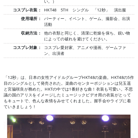
い。）
コスプレ衣装：
HKT48 5TH シングル 「12秒」 演出服
使用場所：
パーティー、イベント、ゲーム、撮影会、出演
活動
収納方法：
他の衣類と同じく、清潔に乾燥を保ち、鋭い物
によっての破れを避けてください。
コスプレ対象：
コスプレ愛好家、アニメや漫画、ゲームファ
ン、出演者
「12秒」は、日本の女性アイドルグループHKT48の楽曲。HKT48の5作
目のシングルとして発売された。楽曲のセンターポジションは兒玉遥
と宮脇咲良が務めた。HKTの中では1番好きな曲！衣装も可愛い。不思
議の国のアリスをイメージしたミュージックビデオ用の衣装がとって
もキュートで、色んな表情をみせてくれました。握手会やライブに着
ていきましょう！