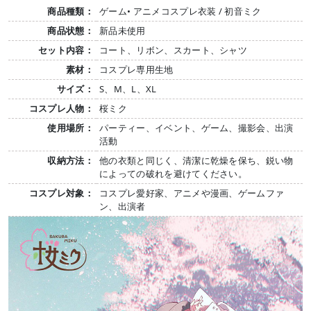
商品種類：
ゲーム• アニメコスプレ衣装 / 初音ミク
商品状態：
新品未使用
セット内容：
コート、リボン、スカート、シャツ
素材：
コスプレ専用生地
サイズ：
S、M、L、XL
コスプレ人物：
桜ミク
使用場所：
パーティー、イベント、ゲーム、撮影会、出演
活動
収納方法：
他の衣類と同じく、清潔に乾燥を保ち、鋭い物
によっての破れを避けてください。
コスプレ対象：
コスプレ愛好家、アニメや漫画、ゲームファ
ン、出演者