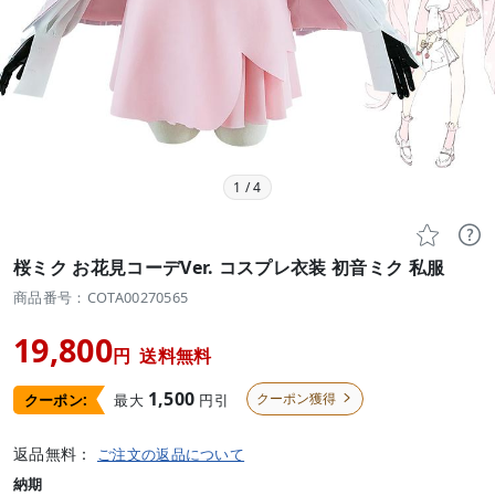
1
/
4


桜ミク お花見コーデVer. コスプレ衣装 初音ミク 私服
商品番号：COTA00270565
19,800
円
送料無料
1,500
クーポン獲得
最大
円引
クーポン:

返品無料：
ご注文の返品について
納期