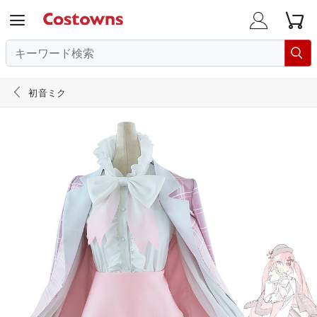





初音ミク