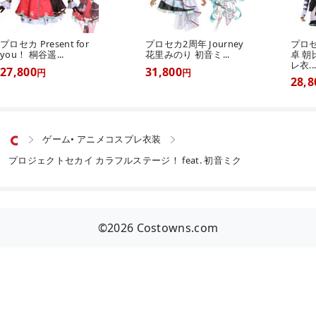
プロセカ Present for
プロセカ2周年 Journey
プロ
you！ 桐谷遥...
花里みのり 初音ミ...
卓 朝
レ衣..
27,800
31,800
円
円
28,8
ゲーム• アニメコスプレ衣装


プロジェクトセカイ カラフルステージ！ feat. 初音ミク
©2026 Costowns.com