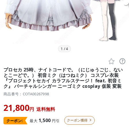
1
/
4


プロセカ 25時、ナイトコードで。（にじゅうごじ、ない
とこーどで。） 初音ミク（はつねミク） コスプレ衣装
『プロジェクトセカイ カラフルステージ！ feat. 初音ミ
ク』 バーチャルシンガー ニーゴミク cosplay 仮装 変装
商品番号：COTA00267998
21,800
円
送料無料
1,500
クーポン獲得
最大
円引
クーポン:
