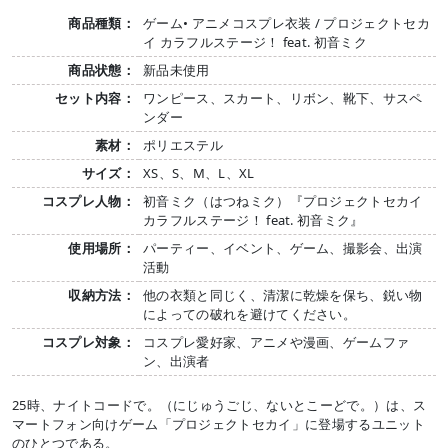
商品種類：
ゲーム• アニメコスプレ衣装 / プロジェクトセカ
イ カラフルステージ！ feat. 初音ミク
商品状態：
新品未使用
セット内容：
ワンピース、スカート、リボン、靴下、サスペ
ンダー
素材：
ポリエステル
サイズ：
XS、S、M、L、XL
コスプレ人物：
初音ミク（はつねミク）『プロジェクトセカイ
カラフルステージ！ feat. 初音ミク』
使用場所：
パーティー、イベント、ゲーム、撮影会、出演
活動
収納方法：
他の衣類と同じく、清潔に乾燥を保ち、鋭い物
によっての破れを避けてください。
コスプレ対象：
コスプレ愛好家、アニメや漫画、ゲームファ
ン、出演者
25時、ナイトコードで。（にじゅうごじ、ないとこーどで。）は、ス
マートフォン向けゲーム「プロジェクトセカイ」に登場するユニット
のひとつである。