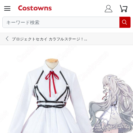





プロジェクトセカイ カラフルステージ！...