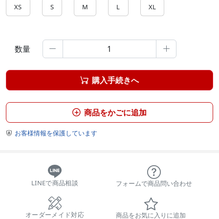
XS
S
M
L
XL
数量


購入手続きへ

商品をかごに追加

お客様情報を保護しています

LINEで商品相談
フォームで商品問い合わせ
オーダーメイド対応
商品をお気に入りに追加