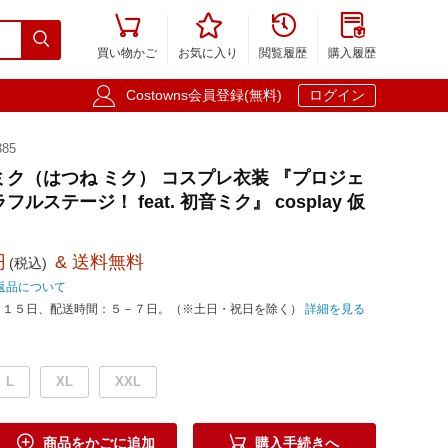





買い物かご
お気に入り
閲覧履歴
購入履歴

Costowns会員登録(無料)
ログイン
85
ミク（はつね ミク） コスプレ衣装 『プロジェ
ルステージ！ feat. 初音ミク』 cosplay 仮
円
& 送料無料
(税込)
返品について
－１５日、配送時間：５－７日。（※土日・祝日を除く）
詳細を見る
L
XL
XXL


商品をかごに追加
購入手続きへ