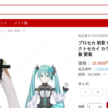
ゼント
メイド服
 feat. 初音ミク
商品番号:COTA00253
プロセカ 初音
クトセカイ カラフ
装 変装
価格：
16,800
返品無料：
ご注文の
納期：
加工時間：７
サイズ
:
S
M
個数