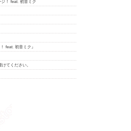
 feat. 初音ミク
eat. 初音ミク』
避けてください。