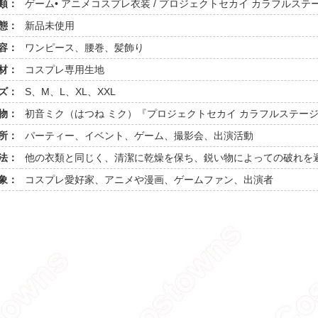
類：
ゲーム• アニメコスプレ衣装 / プロジェクトセカイ カラフルステージ！
態：
新品未使用
容：
ワンピース、腰巻、髪飾り
材：
コスプレ専用生地
ズ：
S、M、L、XL、XXL
物：
初音ミク（はつね ミク）『プロジェクトセカイ カラフルステージ！ f
所：
パーティー、イベント、ゲーム、撮影会、出演活動
法：
他の衣類と同じく、清潔に乾燥を保ち、鋭い物によっての破れを
象：
コスプレ愛好家、アニメや漫画、ゲームファン、出演者