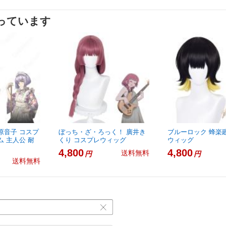
っています
原音子 コスプ
ぼっち・ざ・ろっく！ 廣井き
ブルーロック 蜂楽
ム 主人公 耐
くり コスプレウィッグ
ウィッグ
4,800
4,800
送料無料
円
円
送料無料
