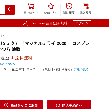





買い物かご
お気に入り
閲覧履歴
購入履歴

Costowns会員登録(無料)
ログイン
17
 ミク） 「マジカルミライ 2020」 コスプレ
かつら 通販
& 送料無料
(税込)
返品について
－１５日、配送時間：５－７日。（※土日・祝日を除く）
詳細を見る


商品をかごに追加
購入手続きへ