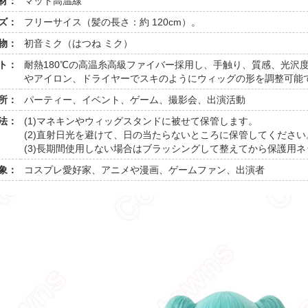
材：
マット高温線
ズ：
フリーサイス（髪の長さ：約 120cm）。
物：
初音ミク（はつね ミク）
ト：
耐熱180℃の高温糸高級ファイバー採用し、手触り、質感、光沢
やアイロン、ドライヤーでスキのようにウィッグの形を調整可能
所：
パーティー、イベント、ゲーム、撮影会、出演活動
法：
(1)マネキンやウィッグスタンドに被せて保管します。
(2)直射日光を避けて、日の当たらないところに保管してください
(3)長期間使用しない場合はブラッシングして整えてから保護用
象：
コスプレ愛好家、アニメや漫画、ゲームファン、出演者