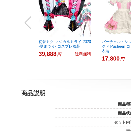
初音ミク マジカルミライ 2020
バーチャル・シン
-夏まつり- コスプレ衣装
ク × Pusheen
衣装
39,888
送料無料
円
17,800
円
商品説明
商品種
商品状
セット内