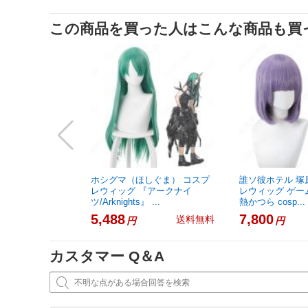
この商品を買った人はこんな商品も買
ホシグマ（ほしぐま） コスプ
誰ソ彼ホテル 塚
レウィッグ 『アークナイ
レウィッグ ゲー
ツ/Arknights』 ...
熱かつら cosp...
5,488
7,800
送料無料
円
円
カスタマー Q＆A
