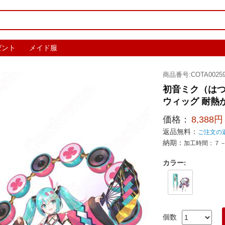
ゼント
メイド服
商品番号:COTA00259
初音ミク（はつね
ウィッグ 耐熱
価格：
8,388円
返品無料：
ご注文の
納期：
加工時間：７
カラー
:
個数