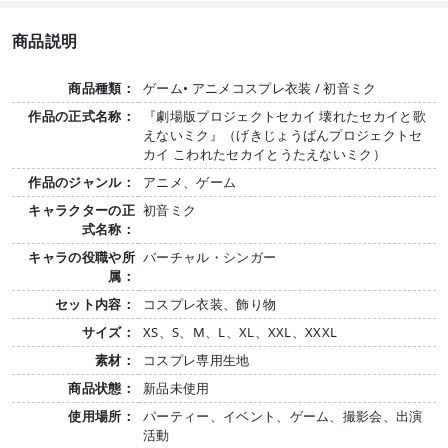
商品説明
商品種類：
ゲーム• アニメコスプレ衣装 / 初音ミク
作品の正式名称：
『劇場版プロジェクトセカイ 壊れたセカイと歌
えないミク』（げきじょうばんプロジェクトセ
カイ こわれたセカイとうたえないミク）
作品のジャンル：
アニメ、ゲーム
キャラクターの正
初音ミク
式名称：
キャラの役職や所
バーチャル・シンガー
属：
セット内容：
コスプレ衣装、飾り物
サイズ：
XS、S、M、L、XL、XXL、XXXL
素材：
コスプレ専用生地
商品状態：
新品未使用
使用場所：
パーティー、イベント、ゲーム、撮影会、出演
活動