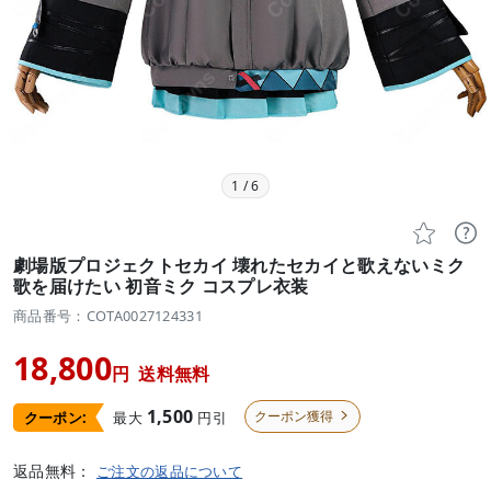
1
/
6


劇場版プロジェクトセカイ 壊れたセカイと歌えないミク
歌を届けたい 初音ミク コスプレ衣装
商品番号：COTA0027124331
18,800
円
送料無料
1,500
クーポン獲得
最大
円引
クーポン:

返品無料：
ご注文の返品について