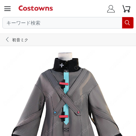





初音ミク