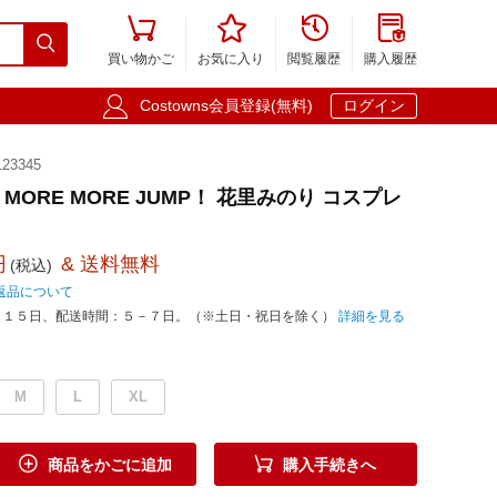





買い物かご
お気に入り
閲覧履歴
購入履歴

Costowns会員登録(無料)
ログイン
23345
 MORE MORE JUMP！ 花里みのり コスプレ
円
& 送料無料
(税込)
返品について
－１５日、配送時間：５－７日。（※土日・祝日を除く）
詳細を見る
M
L
XL


商品をかごに追加
購入手続きへ