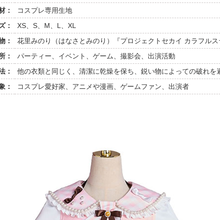
材：
コスプレ専用生地
ズ：
XS、S、M、L、XL
物：
花里みのり（はなさとみのり）『プロジェクトセカイ カラフルステージ
所：
パーティー、イベント、ゲーム、撮影会、出演活動
法：
他の衣類と同じく、清潔に乾燥を保ち、鋭い物によっての破れを
象：
コスプレ愛好家、アニメや漫画、ゲームファン、出演者