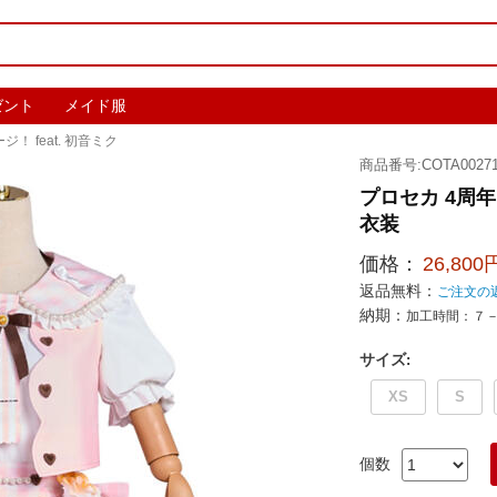
ゼント
メイド服
 feat. 初音ミク
商品番号:COTA00271
プロセカ 4周年
衣装
価格：
26,800
返品無料：
ご注文の
納期：
加工時間：７
サイズ
:
XS
S
個数