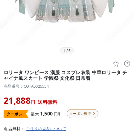
1
/
6


ロリータ ワンピース 漢服 コスプレ衣装 中華ロリータ チ
ャイナ風スカート 学園祭 文化祭 日常着
商品番号：COTA0025554
21,888
円
送料無料
1,500
クーポン獲得
最大
円引
クーポン:

返品無料：
ご注文の返品について