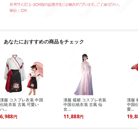
あなたにおすすめの商品をチェック
漢服 コスプレ衣装 中国
漢服 襦裙 コスプレ衣装
漢服 
伝統衣装 古風 可愛い
中国伝統衣装 古風 仙
中国伝
ハ...
女...
愛...
6,988
11,888
19,8
円
円