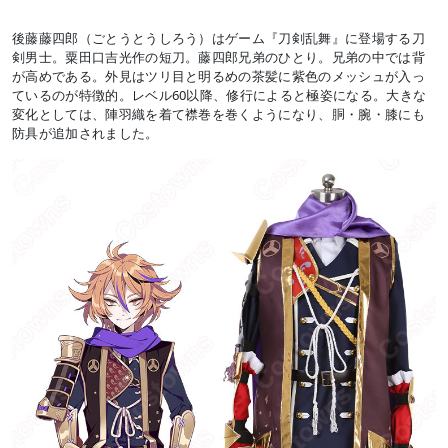
後藤藤四郎（ごとうとうしろう）はゲーム『刀剣乱舞』に登場する刀
剣男士。粟田口吉光作の短刀。藤四郎兄弟のひとり。兄弟の中では背
が高めである。外見はツリ目と明るめの茶髪に紫色のメッシュが入っ
ているのが特徴的。レベル60以降、修行によると極姿になる。大きな
変化としては、陣羽織を着て襟巻を巻くようになり、胴・腕・膝にも
防具が追加されました。