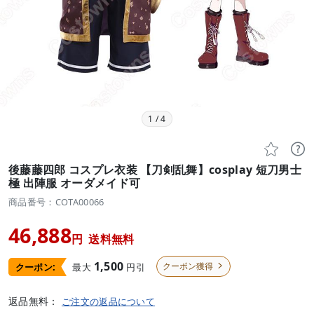
1
/
4


後藤藤四郎 コスプレ衣装 【刀剣乱舞】cosplay 短刀男士
極 出陣服 オーダメイド可
商品番号：COTA00066
46,888
円
送料無料
1,500
クーポン獲得
最大
円引
クーポン:

返品無料：
ご注文の返品について