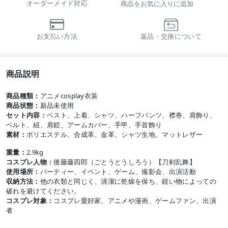
オーダーメイド対応
商品をお気に入りに追加
お支払い方法
返品・交換について
商品説明
商品種類：
アニメcosplay衣装
商品状態：
新品未使用
セット内容：
ベスト、上着、シャツ、ハーフパンツ、襟巻、肩飾り、
ベルト、紐、肩鎧、アームカバー、手甲、手首飾り
素材：
ポリエステル、合成革、金革、シャツ生地、マットレザー
重量：
2.9kg
コスプレ人物：
後藤藤四郎（ごとうとうしろう）【刀剣乱舞】
使用場所：
パーティー、イベント、ゲーム、撮影会、出演活動
収納方法：
他の衣類と同じく、清潔に乾燥を保ち、鋭い物によっての
破れを避けてください。
コスプレ対象：
コスプレ愛好家、アニメや漫画、ゲームファン、出演
者