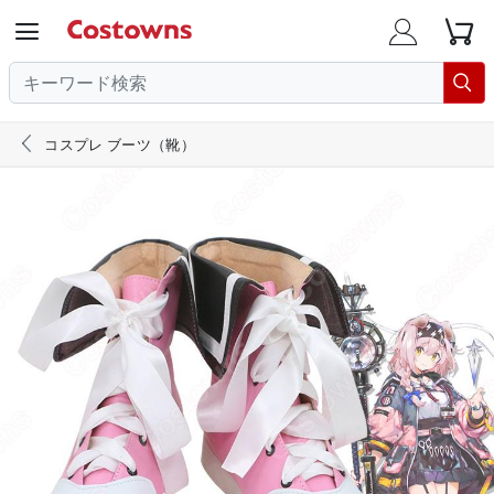





コスプレ ブーツ（靴）