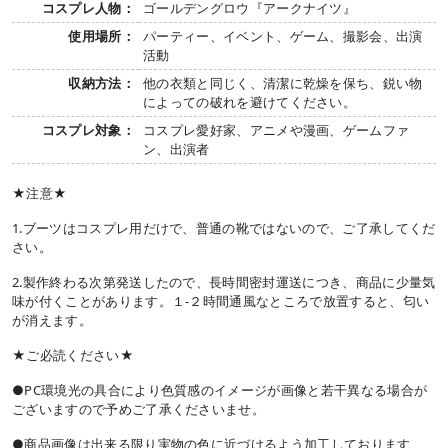
コスプレ人物：
ゴールデングロウ『アークナイツ』
使用場所：
パーティー、イベント、ゲーム、撮影会、出演
活動
収納方法：
他の衣類と同じく、清潔に乾燥を保ち、鋭い物
によっての破れを避けてください。
コスプレ対象：
コスプレ愛好家、アニメや漫画、ゲームファ
ン、出演者
★注意★
1.ブーツはコスプレ用だけで、普通の靴ではないので、ご了承してくだ
さい。
2.製作終わる次第発送したので、長時間密封運送につき、商品に少量気
味が付くことがあります。１-２時間通風なところで放置すると、匂い
が消えます。
★ご必読ください★
●PC環境光の具合により色質感のイメージが画像と若干異なる場合が
ございますので予めご了承くださいませ。
●商品画像は出来る限り実物の色に近づけるよう加工しております