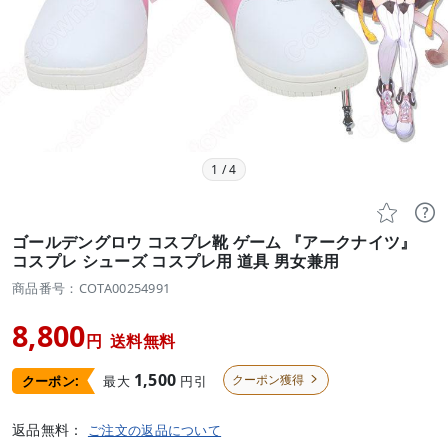
1
/
4


ゴールデングロウ コスプレ靴 ゲーム 『アークナイツ』
コスプレ シューズ コスプレ用 道具 男女兼用
商品番号：COTA00254991
8,800
円
送料無料
1,500
クーポン獲得
最大
円引
クーポン:

返品無料：
ご注文の返品について