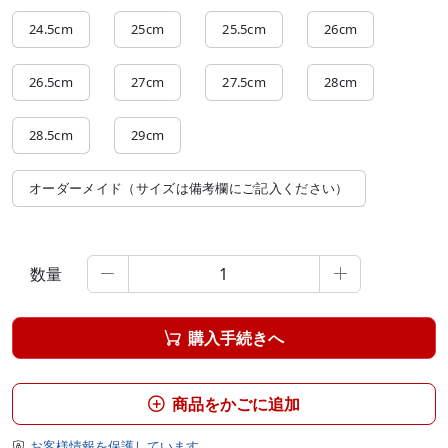
24.5cm
25cm
25.5cm
26cm
26.5cm
27cm
27.5cm
28cm
28.5cm
29cm
オーダーメイド（サイズは備考欄にご記入ください）
数量


購入手続きへ

商品をかごに追加

お客様情報を保護しています
