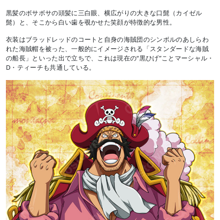
黒髪のボサボサの頭髪に三白眼、横広がりの大きな口髭（カイゼル
髭）と、そこから白い歯を覗かせた笑顔が特徴的な男性。
衣装はブラッドレッドのコートと自身の海賊団のシンボルのあしらわ
れた海賊帽を被った、一般的にイメージされる「スタンダードな海賊
の船長」といった出で立ちで、これは現在の“黒ひげ”ことマーシャル・
D・ティーチも共通している。