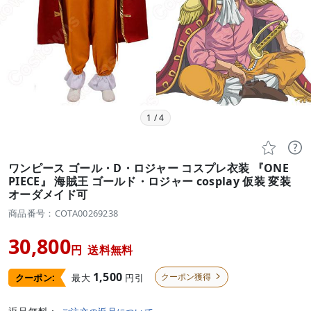
1
/
4


ワンピース ゴール・D・ロジャー コスプレ衣装 『ONE
PIECE』 海賊王 ゴールド・ロジャー cosplay 仮装 変装
オーダメイド可
商品番号：COTA00269238
30,800
円
送料無料
1,500
クーポン獲得
最大
円引
クーポン:
