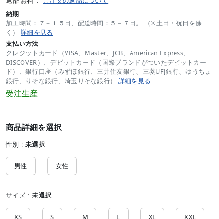
返品無料：
ご注文の返品について
納期
加工時間：７－１５日、配送時間：５－７日。 （※土日・祝日を除
く）
詳細を見る
支払い方法
クレジットカード（VISA、Master、JCB、American Express、
DISCOVER）、デビットカード（国際ブランドがついたデビットカー
ド）、銀行口座（みずほ銀行、三井住友銀行、三菱UFJ銀行、ゆうちょ
銀行、りそな銀行、埼玉りそな銀行）
詳細を見る
受注生産
商品詳細を選択
性別：
未選択
男性
女性
サイズ：
未選択
XS
S
M
L
XL
XXL