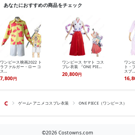
あなたにおすすめの商品をチェック
ワンピース映画2022 ト
ワンピース ヤマト コス
ワン
ラファルガー・ロー コ
プレ衣装 『ONE PIE...
ト・プ
ス...
スプ..
20,800
円
7,800
16,8
円
ゲーム• アニメコスプレ衣装
ONE PIECE（ワンピース）


©2026 Costowns.com