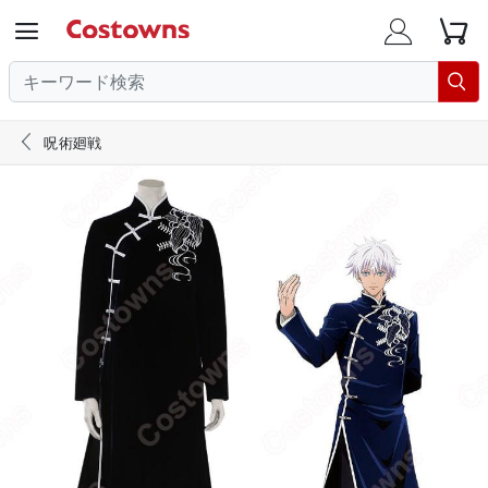





呪術廻戦