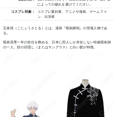
によっての破れを避けてください。
コスプレ対象：
コスプレ愛好家、アニメや漫画、ゲームファ
ン、出演者
五条悟（ごじょうさとる）とは、漫画『呪術廻戦』の登場人物であ
る。
呪術高専一年の担任を務める、日本に四人しか存在しない特級呪術師
の一人。顔の目隠し（またはサングラス）と白い髪が特徴。