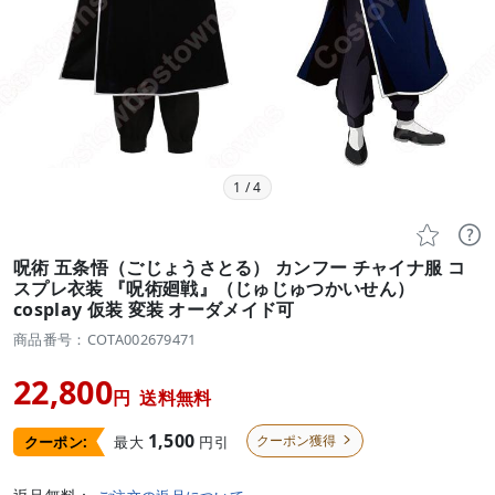
1
/
4


呪術 五条悟（ごじょうさとる） カンフー チャイナ服 コ
スプレ衣装 『呪術廻戦』（じゅじゅつかいせん）
cosplay 仮装 変装 オーダメイド可
商品番号：COTA002679471
22,800
円
送料無料
1,500
クーポン獲得
最大
円引
クーポン:
