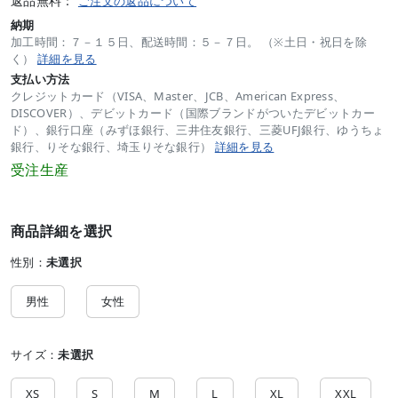
返品無料：
ご注文の返品について
納期
加工時間：７－１５日、配送時間：５－７日。 （※土日・祝日を除
く）
詳細を見る
支払い方法
クレジットカード（VISA、Master、JCB、American Express、
DISCOVER）、デビットカード（国際ブランドがついたデビットカー
ド）、銀行口座（みずほ銀行、三井住友銀行、三菱UFJ銀行、ゆうちょ
銀行、りそな銀行、埼玉りそな銀行）
詳細を見る
受注生産
商品詳細を選択
性別：
未選択
男性
女性
サイズ：
未選択
XS
S
M
L
XL
XXL