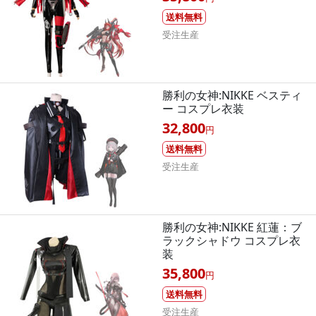
送料無料
受注生産
勝利の女神:NIKKE ベスティ
ー コスプレ衣装
32,800
円
送料無料
受注生産
勝利の女神:NIKKE 紅蓮：ブ
ラックシャドウ コスプレ衣
装
35,800
円
送料無料
受注生産