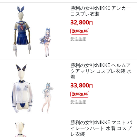
勝利の女神:NIKKE アンカー
コスプレ衣装
32,800
円
送料無料
受注生産
勝利の女神:NIKKE ヘルムア
クアマリン コスプレ衣装 水
着
33,800
円
送料無料
受注生産
勝利の女神:NIKKE マスト パ
イレーツハート 水着 コスプ
レ衣装