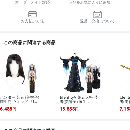
オーダーメイド対応
商品をお気に入りに追加
お支払い方法
返品・交換について
この商品に関連する商品
ハンター 芸者 (美智子)
IdentityV 第五人格 芸
Iden
羅生門 ウィッグ 『I...
者(美智子) 羅生...
者(美智
6,488
15,888
7,18
円
円