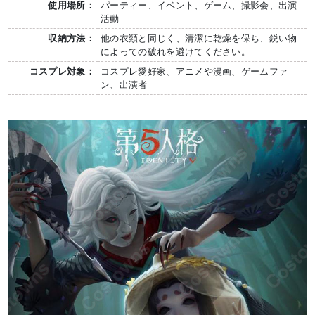
使用場所：
パーティー、イベント、ゲーム、撮影会、出演
活動
収納方法：
他の衣類と同じく、清潔に乾燥を保ち、鋭い物
によっての破れを避けてください。
コスプレ対象：
コスプレ愛好家、アニメや漫画、ゲームファ
ン、出演者