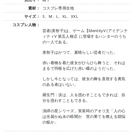
素材：
コスプレ専用生地
サイズ：
S、M、L、XL、XXL
コスプレ人物：
芸者(美智子)は、ゲーム【IdentityV (アイデンテ
ィティV 第五人格)】に登場するハンターのうち
の一人である。
美智子はかつて、素晴らしい芸者だった。
赤い着物を着た彼女がひらひら舞うと、それは
まるで羽根を広げた赤い蝶のようだった。
しかし今となっては、彼女の舞を直視する勇気
のある者はいない。
羅生門：涙は、人を惑わすこともできれば、自
分を惑わすこともできる。
演繹の星シリーズ。実装時のアオリ文「人の心
は光届かぬ永の暗闇か 世の果てを燃える煩悩
の焔か」