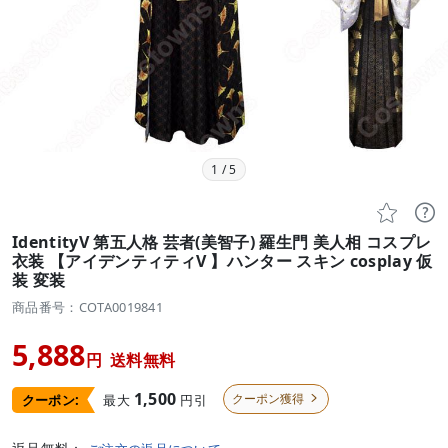
1
/
5


IdentityV 第五人格 芸者(美智子) 羅生門 美人相 コスプレ
衣装 【アイデンティティV 】ハンター スキン cosplay 仮
装 変装
商品番号：COTA0019841
5,888
円
送料無料
1,500
クーポン獲得
最大
円引
クーポン:
