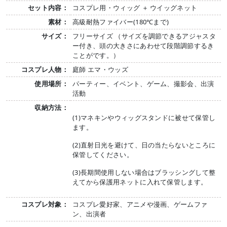
セット内容：
コスプレ用・ウィッグ ＋ ウイッグネット
素材：
高級耐熱ファイバー(180℃まで)
サイズ：
フリーサイズ （サイズを調節できるアジャスタ
ー付き、頭の大きさにあわせて段階調節するき
ことがです。）
コスプレ人物：
庭師 エマ・ウッズ
使用場所：
パーティー、イベント、ゲーム、撮影会、出演
活動
収納方法：
(1)マネキンやウィッグスタンドに被せて保管し
ます。
(2)直射日光を避けて、日の当たらないところに
保管してください。
(3)長期間使用しない場合はブラッシングして整
えてから保護用ネットに入れて保管します。
コスプレ対象：
コスプレ愛好家、アニメや漫画、ゲームファ
ン、出演者