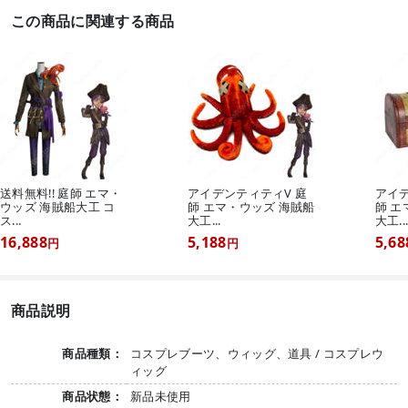
この商品に関連する商品
送料無料!! 庭師 エマ・
アイデンティティV 庭
アイデ
ウッズ 海賊船大工 コ
師 エマ・ウッズ 海賊船
師 エ
ス...
大工...
大工..
16,888
5,188
5,68
円
円
商品説明
商品種類：
コスプレブーツ、ウィッグ、道具 / コスプレウ
ィッグ
商品状態：
新品未使用