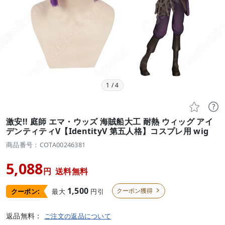
1
/
4


激安!! 庭師 エマ・ウッズ 海賊船大工 耐熱 ウィッグ アイ
デンティティV【IdentityV 第五人格】コスプレ用 wig
商品番号：COTA00246381
5,088
円
送料無料
1,500
クーポン獲得
最大
円引
クーポン:

返品無料：
ご注文の返品について