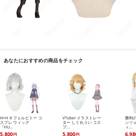
あなたにおすすめの商品をチェック
H×H ネフェルピトー コ
VTuber イラストレー
勝利の
スプレ ウィッグ
ター しぐれうい コス
ンツ
『HU...
プ...
ィ...
5,800
5,800
6,98
円
円