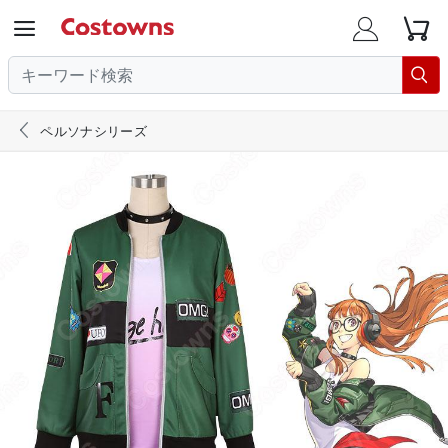





ペルソナシリーズ