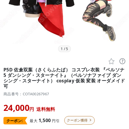
1
/
5


P5D 佐倉双葉（さくらふたば） コスプレ衣装 『ペルソナ
5 ダンシング・スターナイト』（ペルソナファイブ ダン
シング・スターナイト） cosplay 仮装 変装 オーダメイド
可
商品番号：COTA00267967
24,000
円
送料無料
1,500
クーポン獲得
最大
円引
クーポン:
