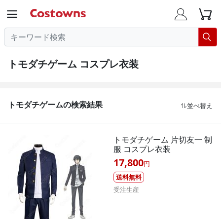




トモダチゲーム コスプレ衣装
トモダチゲームの検索結果
並べ替え

トモダチゲーム 片切友一 制
服 コスプレ衣装
17,800
円
送料無料
受注生産