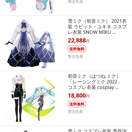
受注生産
雪ミク（初音ミク） 2021衣
装 ラビット・ユキネ コスプ
レ衣装 SNOW MIKU ...
22,888
円
送料無料
受注生産
初音ミク（はつね ミク）
「レーシングミク 2022」
コスプレ衣装 cosplay ...
18,800
円
送料無料
受注生産
雪ミク コスプレ衣装 雪丹頂