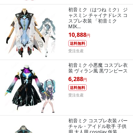
初音ミク（はつね ミク） ジ
ャスミン チャイナドレス コ
スプレ衣装 「初音ミク
MIK...
10,888
円
送料無料
受注生産
初音ミク 小悪魔 コスプレ衣
装 ヴィラン風 黒ワンピース
6,288
円
送料無料
受注生産
初音ミク コスプレ衣装 バー
チャル・アイドル歌手 子供
用 大人用 cosplay 仮装...