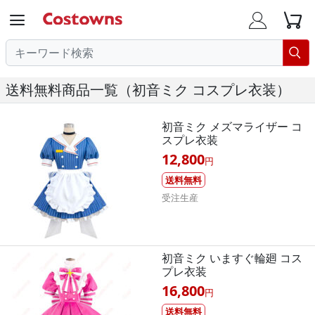




送料無料商品一覧（初音ミク コスプレ衣装）
初音ミク メズマライザー コ
スプレ衣装
12,800
円
送料無料
受注生産
初音ミク いますぐ輪廻 コス
プレ衣装
16,800
円
送料無料