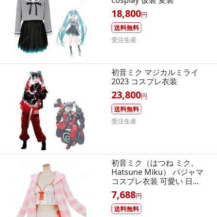
cosplay 仮装 変装
18,800
円
送料無料
受注生産
初音ミク マジカルミライ
2023 コスプレ衣装
23,800
円
送料無料
受注生産
初音ミク（はつね ミク、
Hatsune Miku） パジャマ
コスプレ衣装 可愛い 日...
7,688
円
送料無料