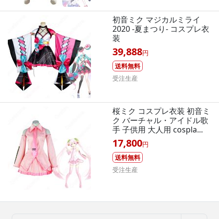
初音ミク マジカルミライ
2020 -夏まつり- コスプレ衣
装
39,888
円
送料無料
受注生産
桜ミク コスプレ衣装 初音ミ
ク バーチャル・アイドル歌
手 子供用 大人用 cospla...
17,800
円
送料無料
受注生産