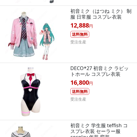
初音ミク（はつね ミク） 制
服 日常服 コスプレ衣装
12,888
円
送料無料
受注生産
DECO*27 初音ミク ラビッ
トホール コスプレ衣装
16,800
円
送料無料
受注生産
初音ミク 学生服 teffish コ
スプレ衣装 セーラー服