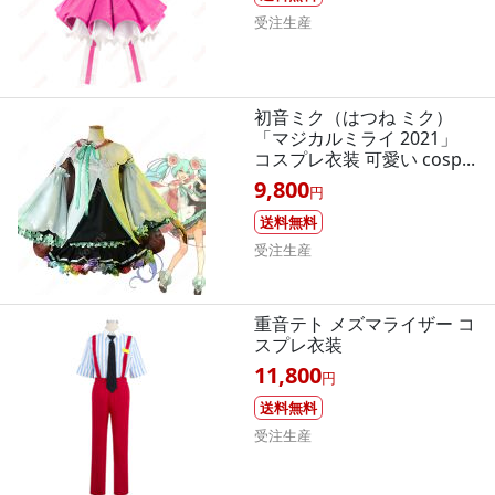
受注生産
初音ミク（はつね ミク）
「マジカルミライ 2021」
コスプレ衣装 可愛い cosp...
9,800
円
送料無料
受注生産
重音テト メズマライザー コ
スプレ衣装
11,800
円
送料無料
受注生産