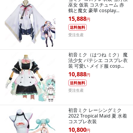
巫女 仮装 コスチューム 赤
鶴と魔女 豪華 cosplay...
15,888
円
送料無料
受注生産
初音ミク（はつね ミク） 魔
法少女 パテシエ コスプレ衣
装 可愛い メイド服 cosp...
10,888
円
送料無料
受注生産
初音ミク レーシングミク
2022 Tropical Maid 夏 水着
コスプレ衣装
10,800
円