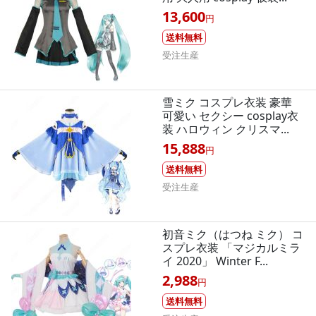
13,600
円
送料無料
受注生産
雪ミク コスプレ衣装 豪華
可愛い セクシー cosplay衣
装 ハロウィン クリスマ...
15,888
円
送料無料
受注生産
初音ミク（はつね ミク） コ
スプレ衣装 「マジカルミラ
イ 2020」 Winter F...
2,988
円
送料無料