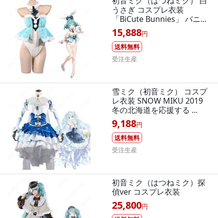
初音ミク（はつねミク） 白
うさぎ コスプレ衣装
「BiCute Bunnies」 バニ...
15,888
円
送料無料
受注生産
雪ミク（初音ミク） コスプ
レ衣装 SNOW MIKU 2019
冬の北海道を応援する ...
9,188
円
送料無料
受注生産
初音ミク（はつねミク）探
偵ver コスプレ衣装
25,800
円