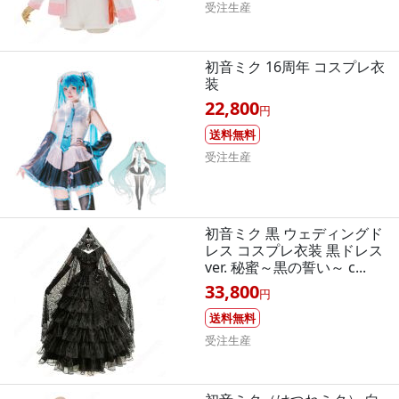
受注生産
初音ミク 16周年 コスプレ衣
装
22,800
円
送料無料
受注生産
初音ミク 黒 ウェディングド
レス コスプレ衣装 黒ドレス
ver. 秘蜜～黒の誓い～ c...
33,800
円
送料無料
受注生産