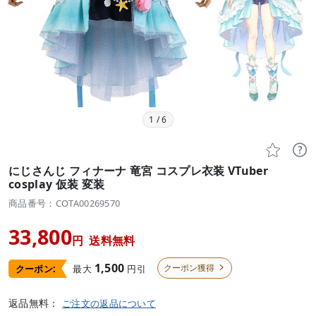
1
/
6


にじさんじ フィナーナ 竜宮 コスプレ衣装 VTuber
cosplay 仮装 変装
商品番号：COTA00269570
33,800
円
送料無料
1,500
クーポン獲得
最大
円引
クーポン:

返品無料：
ご注文の返品について