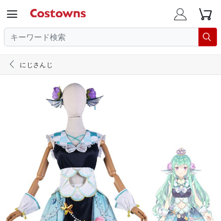





にじさんじ