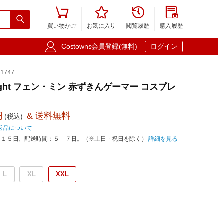





買い物かご
お気に入り
閲覧履歴
購入履歴

Costowns会員登録(無料)
ログイン
1747
aylight フェン・ミン 赤ずきんゲーマー コスプレ
円
& 送料無料
(税込)
返品について
－１５日、配送時間：５－７日。（※土日・祝日を除く）
詳細を見る
L
XL
XXL