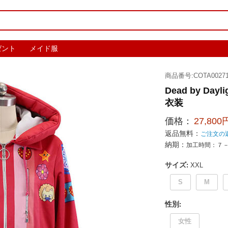
ゼント
メイド服
商品番号:COTA00271
Dead by D
衣装
価格：
27,800
返品無料：
ご注文の
納期：
加工時間：７
サイズ
:
XXL
S
M
性別
:
女性