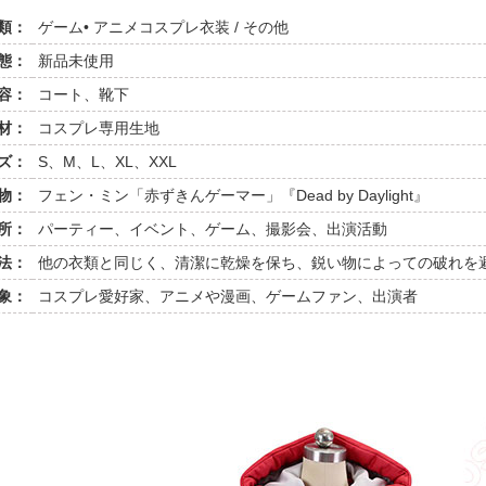
類：
ゲーム• アニメコスプレ衣装 / その他
態：
新品未使用
容：
コート、靴下
材：
コスプレ専用生地
ズ：
S、M、L、XL、XXL
物：
フェン・ミン「赤ずきんゲーマー」『Dead by Daylight』
所：
パーティー、イベント、ゲーム、撮影会、出演活動
法：
他の衣類と同じく、清潔に乾燥を保ち、鋭い物によっての破れを
象：
コスプレ愛好家、アニメや漫画、ゲームファン、出演者