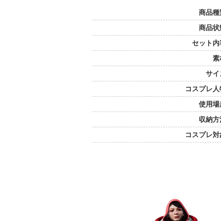
商品種
商品状
セット内
素
サイ
コスプレ人
使用場
収納方
コスプレ対