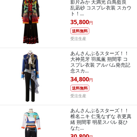
影片みか 天満光 白鳥藍良
乱凪砂 コスプレ衣装 スカウ
ト！...
35,800
円
送料無料
受注生産
あんさんぶるスターズ！！
大神晃牙 羽風薫 朔間零 コ
スプレ衣装 アルバム発売記
念スカ...
34,800
円
送料無料
受注生産
あんさんぶるスターズ！！
椎名ニキ 仁兎なずな 衣更真
緒 朔間零 明星スバル 葵ひ
なた...
30,800
円