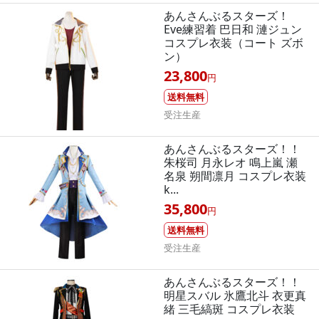
あんさんぶるスターズ！
Eve練習着 巴日和 漣ジュン
コスプレ衣装（コート ズボ
ン）
23,800
円
送料無料
受注生産
あんさんぶるスターズ！！
朱桜司 月永レオ 鳴上嵐 瀬
名泉 朔間凛月 コスプレ衣装
k...
35,800
円
送料無料
受注生産
あんさんぶるスターズ！！
明星スバル 氷鷹北斗 衣更真
緒 三毛縞斑 コスプレ衣装