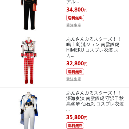
アル...
34,800
円
送料無料
受注生産
あんさんぶるスターズ！！
鳴上嵐 漣ジュン 南雲鉄虎
HiMERU コスプレ衣装 ス
カ...
32,800
円
送料無料
受注生産
あんさんぶるスターズ！！
深海奏汰 南雲鉄虎 守沢千秋
高峯翠 仙石忍 コスプレ衣装
...
35,800
円
送料無料