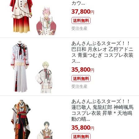
カウ...
37,800
円
送料無料
受注生産
あんさんぶるスターズ！！
巴日和 月永レオ 乙狩アドニ
ス 青葉つむぎ コスプレ衣装
ス...
35,800
円
送料無料
受注生産
あんさんぶるスターズ！！
蓮巳敬人 鬼龍紅郎 神崎颯馬
コスプレ衣装 昇華＊天地鳴
動の晴...
35,800
円
送料無料