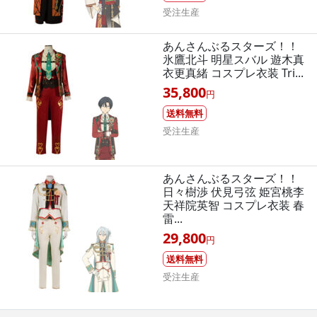
受注生産
あんさんぶるスターズ！！
氷鷹北斗 明星スバル 遊木真
衣更真緒 コスプレ衣装 Tri...
35,800
円
送料無料
受注生産
あんさんぶるスターズ！！
日々樹渉 伏見弓弦 姫宮桃李
天祥院英智 コスプレ衣装 春
雷...
29,800
円
送料無料
受注生産