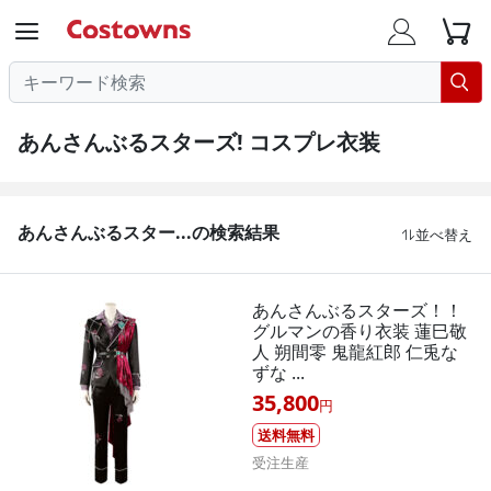




あんさんぶるスターズ! コスプレ衣装
あんさんぶるスター...の検索結果
並べ替え

あんさんぶるスターズ！！
グルマンの香り衣装 蓮巳敬
人 朔間零 鬼龍紅郎 仁兎な
ずな ...
35,800
円
送料無料
受注生産