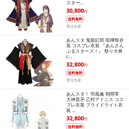
スター...
30,800
円
送料無料
受注生産
あんスタ 鬼龍紅郎 喧嘩祭衣
装 コスプレ衣装 『あんさん
ぶるスターズ！』 祭り大将
c...
32,800
円
送料無料
受注生産
あんスタ！ 羽風薫 朔間零
大神晃牙 乙狩アドニス コス
プレ衣装 ブライドライト衣
装 ...
32,800
円
送料無料