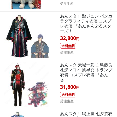
受注生産
あんスタ！ 漣ジュン バンカ
ラグラフィティ衣装 コスプ
レ衣装 『あんさんぶるスタ
ーズ！...
32,800
円
送料無料
受注生産
あんスタ 天城一彩 白鳥藍良
礼瀬マヨイ 風早巽 トランプ
衣装 コスプレ衣装 『あん
さ...
31,800
円
送料無料
受注生産
あんスタ！ 鳴上嵐 七夕祭衣