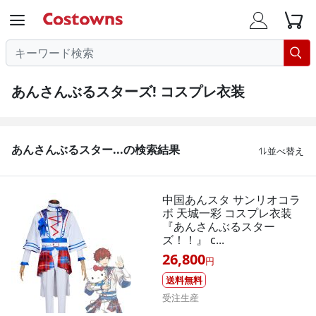




あんさんぶるスターズ! コスプレ衣装
あんさんぶるスター...の検索結果
並べ替え

中国あんスタ サンリオコラ
ボ 天城一彩 コスプレ衣装
『あんさんぶるスター
ズ！！』 c...
26,800
円
送料無料
受注生産