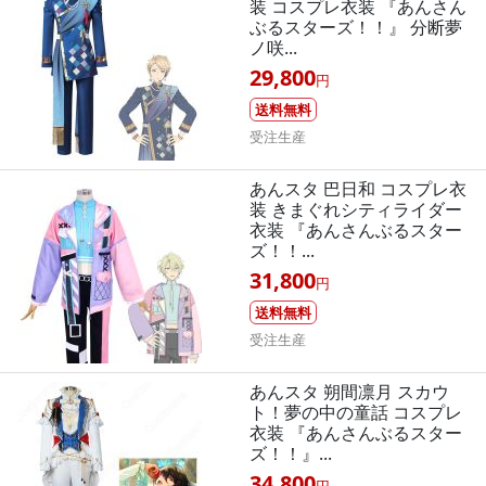
装 コスプレ衣装 『あんさん
ぶるスターズ！！』 分断夢
ノ咲...
29,800
円
送料無料
受注生産
あんスタ 巴日和 コスプレ衣
装 きまぐれシティライダー
衣装 『あんさんぶるスター
ズ！！...
31,800
円
送料無料
受注生産
あんスタ 朔間凛月 スカウ
ト！夢の中の童話 コスプレ
衣装 『あんさんぶるスター
ズ！！』...
34,800
円