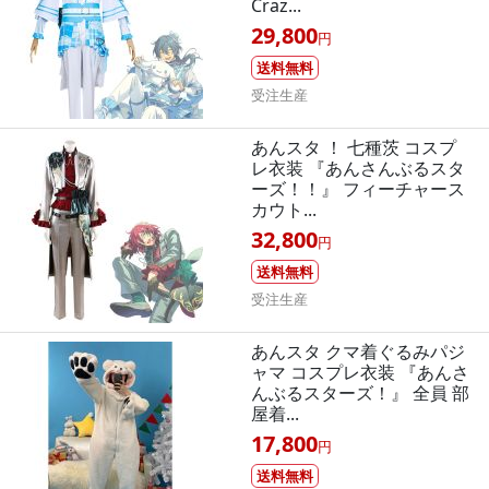
Craz...
29,800
円
送料無料
受注生産
あんスタ ！ 七種茨 コスプ
レ衣装 『あんさんぶるスタ
ーズ！！』 フィーチャース
カウト...
32,800
円
送料無料
受注生産
あんスタ クマ着ぐるみパジ
ャマ コスプレ衣装 『あんさ
んぶるスターズ！』 全員 部
屋着...
17,800
円
送料無料